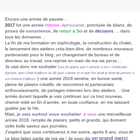
Encore une année de passée ...
2017
fut une année
intense
,
éprouvante
, ponctuée de bilans, de
prises de conscience
, de
retour à Soi
et de
décisions
… dans
tous les domaines ...
La fin de ma formation en sophrologie, la construction du chalet,
le lancement des ateliers créa-bien-être, de nombreux nouveaux
partenariats pour le blog, un changement de bureau et de
directeur au travail, une reprise en main de ma vie perso ...
Je vais donc me souhaiter
(
oui j’ai appris que « penser à soi » n’était pas
égoïste, que c’était d’ailleurs la clé pour s’aimer et et que l’on avait le droit de penser à
) une année 2018 sereine, en bonne santé,
soi d’abord d’ailleurs !
pleine de plaisirs créatifs, de rencontres et partenariats
enthousiasmants, de partages intenses lors des ateliers ... Une
année durant laquelle je vais continuer sur ce tout nouveau
chemin initié en fin d’année, en toute confiance, en me laissant
guidée par la Vie.
Mais,
je vais surtout vous souhaiter
à vous
une merveilleuse
année 2018, remplis de plaisirs, petits et grands, qui donnent
cette belle saveur aux journées.
J’espère que vous continuerez à me suivre, après 8 ans, vous et
un grand merci
ce blog faites partie de ma vie ! Je vous dis