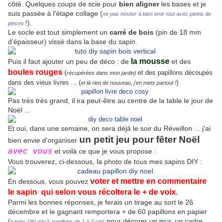
côté. Quelques coups de scie pour
bien aligner
les bases et je
suis passée à l'étape collage (
ne pas hésiter à bien tenir tout avec pleins de
!).
pinces
Le socle est tout simplement un
carré de bois
(pin de 18 mm
d'épaisseur) vissé dans la base du sapin.
la mousse
Puis il faut ajouter un peu de déco : de
et des
boules rouges
(
et des papillons découpés
récupérées dans mon jardin)
dans des vieux livres ... (
)
et là rien de nouveau, j'en mets partout !
Pas très très grand, il ira peut-être au centre de la table le jour de
Noël ...
Et oui, dans une semaine, on sera déjà le soir du Réveillon ... j'ai
un petit jeu pour fêter Noël
bien envie d’organiser
avec vous
et voilà ce que je vous propose :
Vous trouverez, ci-dessous, la photo de tous mes sapins DIY :
voter et mettre en commentaire
En dessous, vous pouvez
le sapin
qui selon vous récoltera le + de voix.
Parmi les bonnes réponses, je ferais un tirage au sort le 26
décembre et le gagnant remportera + de 60 papillons en papier
(
pour décorer un
mur
, un
cadre
…
papier 180 g/m2, papillons de 1 à 7 cm)