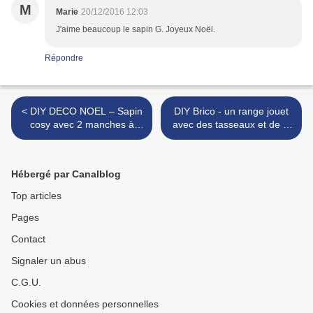
M
Marie
20/12/2016 12:03
J'aime beaucoup le sapin G. Joyeux Noël.
Répondre
< DIY DECO NOEL – Sapin
DIY Brico - un range jouet
cosy avec 2 manches à
avec des tasseaux et de la
balai !
corde ! >
Hébergé par Canalblog
Top articles
Pages
Contact
Signaler un abus
C.G.U.
Cookies et données personnelles