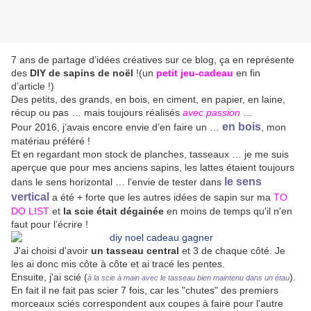
7 ans de partage d’idées créatives sur ce blog, ça en représente
des
DIY de sapins de noël
!(un
petit jeu-cadeau
en fin
d’article !)
Des petits, des grands, en bois, en ciment, en papier, en laine,
récup ou pas … mais toujours réalisés
avec passion
…
en bois
Pour 2016, j’avais encore envie d’en faire un …
, mon
matériau préféré !
Et en regardant mon stock de planches, tasseaux … je me suis
aperçue que pour mes anciens sapins, les lattes étaient toujours
le sens
dans le sens horizontal … l’envie de tester dans
vertical
a été + forte que les autres idées de sapin sur ma
TO
DO LIST
et
la scie était dégainée
en moins de temps qu'il n'en
faut pour l’écrire !
J'ai choisi d'avoir
un tasseau central
et 3 de chaque côté. Je
les ai donc mis côte à côte et ai tracé les pentes.
Ensuite, j'ai scié (
).
à la scie à main avec le tasseau bien maintenu dans un étau
En fait il ne fait pas scier 7 fois, car les "chutes" des premiers
morceaux sciés correspondent aux coupes à faire pour l'autre