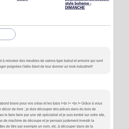
style boheme -
DIMANCHE
 à relooker des meubles de salons type bahut et armoire qui sont
anger poignées l'idée étant de leur donner un look industriel!!
abord bravo pour vos créas et les tutos !<br /> <br /> Grâce à vous
un décor de livre ; je dois découper des pièces dans du bois de
s le faire faire par une sté spécialisé et je suis tombé sur votre site,
pas de machine de découpe et je pensais justement investir la
ettes de titre par exemple un nom, etc..à découper dans de la