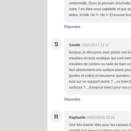
cartonnette. Donc je pensais m'acheter
votre ? en êtes-vous satisfaite et que p
aides, et tutti.<br /> <br /> Et encore b
Répondre
S
Sandie
10/01/2017 11:37
bonjour, je découvre avec plaisir ses be
meubles en bois exotique qui sont vern
meubles de cuisine ou salle de bain car
faut absolument une surface plane pour
(portes et cotés) et deuxieme question,
bois sur un support vernis ?....ou bien 
surfaces ?....d'avance merci pour vos c
Répondre
R
Raphaëlle
04/02/2016 10:26
Une très bonne idée pour les caisses de
malgré tout assez plastique mais en vrai 