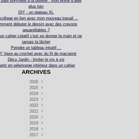
 pâte polymère à la poterie : mon envie d’aller
plus loin
DIY - un plateau XL
collage en lien avec mon nouveau travail ...
mment débuter le dessin avec des crayons
aquarellables ?
 un cahier créatif c'est se donner la main et ne
jamais la lâcher
Peindre un tableau intuitif ...
Y Vase au crochet avec du fil de macramé
Déco Jardin - limiter le vis à vis
artir en pèlerinage intérieur dans un cahier
ARCHIVES
2026
2025
Juillet
(5)
Décembre
2024
Juin
(4)
(4)
Novembre
Décembre
2023
Mai
(3)
(3)
(2)
Décembre
Novembre
Octobre
2022
Avril
(3)
(4)
(24)
(2)
Septembre
Novembre
Décembre
Octobre
2021
Mars
(3)
(5)
(3)
(5)
(1)
Septembre
Novembre
Décembre
Octobre
2020
Janvier
Août
(1)
(1)
(5)
(2)
(4)
(3)
Septembre
Novembre
Décembre
Octobre
2019
Juillet
Août
(2)
(2)
(6)
(5)
(7)
(3)
Septembre
Septembre
Novembre
Décembre
2018
Juillet
Août
Juin
(1)
(2)
(4)
(6)
(6)
(6)
(6)
Novembre
Décembre
Octobre
2017
Juillet
Août
Août
Juin
Mai
(1)
(4)
(4)
(2)
(1)
(5)
(4)
(1)