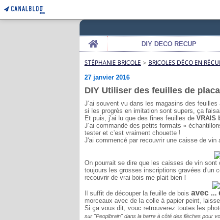
Home
DIY DECO RECUP
STÉPHANIE BRICOLE
>
BRICOLES DÉCO EN RÉCU
27 janvier 2016
DIY Utiliser des feuilles de pla
J’ai souvent vu dans les magasins des feuilles
si les progrès en imitation sont supers, ça fa
Et puis, j’ai lu que des fines feuilles de
VRAIS 
J’ai commandé des petits formats « échantillons
tester et c’est vraiment chouette !
J'ai commencé par recouvrir une caisse de vin a
On pourrait se dire que les caisses de vin sont d
toujours les grosses inscriptions gravées d'un côt
recouvrir de vrai bois me plait bien !
avec ...
Il suffit de découper la feuille de bois
morceaux avec de la colle à papier peint, laisse
Si ça vous dit, vouc retrouverez toutes les ph
sur "Peoplbrain" dans la barre à côté des flèches pour vo