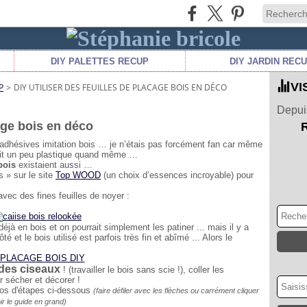
DIY PALETTES RECUP
DIY JARDIN REC
VI
P
>
DIY UTILISER DES FEUILLES DE PLACAGE BOIS EN DÉCO
Depuis
cage bois en déco
 adhésives imitation bois … je n’étais pas forcément fan car même
isait un peu plastique quand même …
bois
existaient aussi …
 » sur le site
Top WOOD
(un choix d’essences incroyable) pour
vec des fines feuilles de noyer :
éjà en bois et on pourrait simplement les patiner ... mais il y a
é et le bois utilisé est parfois très fin et abîmé ... Alors le
 des ciseaux
! (travailler le bois sans scie !), coller les
r sécher et décorer !
otos d'étapes ci-dessous
(faire défiler avec les flèches ou carrément cliquer
ir le guide en grand)