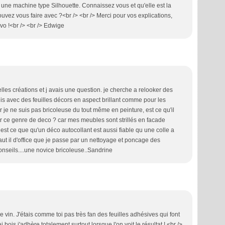
 une machine type Silhouette. Connaissez vous et qu'elle est la
ouvez vous faire avec ?<br /> <br /> Merci pour vos explications,
ravo !<br /> <br /> Edwige
lles créations et j avais une question. je cherche a relooker des
is avec des feuilles décors en aspect brillant comme pour les
 je ne suis pas bricoleuse du tout même en peinture, est ce qu'il
 ce genre de deco ? car mes meubles sont strillés en facade
 est ce que qu'un déco autocollant est aussi fiable qu une colle a
faut il d'office que je passe par un nettoyage et poncage des
onseils....une novice bricoleuse..Sandrine
 vin. J'étais comme toi pas très fan des feuilles adhésives qui font
bois j'adhère totalement surtout lorsque l'on voit le résultat ! <br />