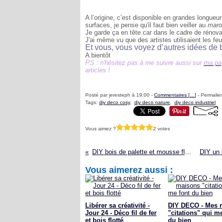
A l’origine, c’est disponible en grandes longueu
surfaces, je pense qu'il faut bien veiller au
maro
Je garde ça en tête car dans le cadre de rénova
J'ai même vu que des artistes utilisaient les fe
Et vous, vous voyez d’autres idées de b
A bientôt
PS : n'hésitez pas à me suivre aussi sur
ma pa
articles !
Posté par jeresteph à 19:00 -
Commentaires [
…
]
- Permalien
Tags:
diy deco cosy
,
diy deco nature
,
diy deco industriel
Vous aimez ?
2 votes
DIY bois de palette et mousse florale
Vous aimerez aussi :
Libérer sa créativité -
DIY DECO - Mes 
Jour 24 - Déco fil de fer
"citations" qui m
et bois flotté
du bien