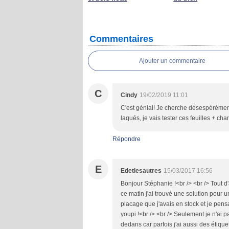
Commentaires
Ajouter un commentaire
C
Cindy
19/02/2019 11:01
C'est génial! Je cherche désespérément
laqués, je vais tester ces feuilles + ch
Répondre
E
Edetlesautres
15/03/2017 16:56
Bonjour Stéphanie !<br /> <br /> Tout d'
ce matin j'ai trouvé une solution pour 
placage que j'avais en stock et je pensai
youpi !<br /> <br /> Seulement je n'ai 
dedans car parfois j'ai aussi des étiqu