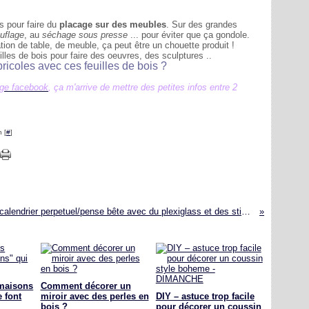
rs pour faire du
placage sur des meubles
. Sur des grandes
uflage
, au
séchage sous presse
... pour éviter que ça gondole.
tion de table, de meuble, ça peut être un chouette produit !
uilles de bois pour faire des oeuvres, des sculptures ..
ricoles avec ces feuilles de bois ?
ge facebook
, ça m'arrive de mettre des petites infos entre 2
 [
#
]
DIY un calendrier perpetuel/pense bête avec du plexiglass et des stickers !
maisons
Comment décorer un
e font
miroir avec des perles en
DIY – astuce trop facile
bois ?
pour décorer un coussin