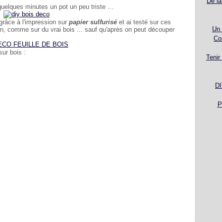
De la
uelques minutes un pot un peu triste ...
grâce à l'impression sur
papier sulfurisé
et ai testé sur ces
Un 
ien, comme sur du vrai bois ... sauf qu'après on peut découper
Co
sur bois :
Tenir
DI
P