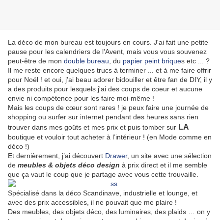
La déco de mon bureau est toujours en cours. J'ai fait une petite
pause pour les calendriers de l'Avent, mais vous vous souvenez
peut-être de mon
double bureau
, du
papier peint brique
s etc ... ?
Il me reste encore quelques trucs à terminer ... et à me faire offrir
pour Noël ! et oui, j’ai beau adorer bidouiller et être fan de DIY, il y
a des produits pour lesquels j'ai des coups de coeur et aucune
envie ni compétence pour les faire moi-même !
Mais les coups de cœur sont rares ! je peux faire une journée de
shopping ou surfer sur internet pendant des heures sans rien
LA
trouver dans mes goûts et mes prix et puis tomber sur
boutique et vouloir tout acheter à l’intérieur ! (en Mode comme en
déco !)
Et dernièrement, j’ai découvert
Drawer
, un site avec une sélection
de
meubles & objets déco design
à prix direct et il me semble
que ça vaut le coup que je partage avec vous cette trouvaille.
Spécialisé dans la déco Scandinave, industrielle et lounge, et
avec des prix accessibles, il ne pouvait que me plaire !
Des meubles, des objets déco, des luminaires, des plaids … on y