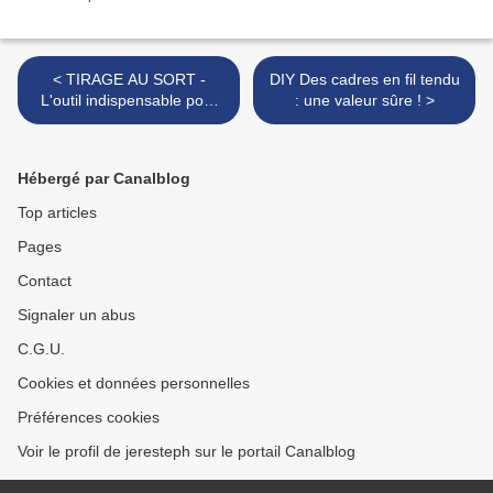
< TIRAGE AU SORT -
DIY Des cadres en fil tendu
L'outil indispensable pour
: une valeur sûre ! >
toutes vos créations : le
pistolet à colle - "Glue Pen"
de BOSCH à gagner
Hébergé par Canalblog
Top articles
Pages
Contact
Signaler un abus
C.G.U.
Cookies et données personnelles
Préférences cookies
Voir le profil de jeresteph sur le portail Canalblog