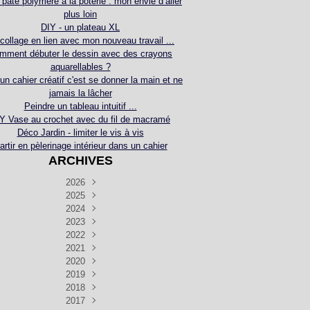
 pâte polymère à la poterie : mon envie d’aller
plus loin
DIY - un plateau XL
collage en lien avec mon nouveau travail ...
mment débuter le dessin avec des crayons
aquarellables ?
 un cahier créatif c'est se donner la main et ne
jamais la lâcher
Peindre un tableau intuitif ...
Y Vase au crochet avec du fil de macramé
Déco Jardin - limiter le vis à vis
artir en pèlerinage intérieur dans un cahier
ARCHIVES
2026
2025
Juillet
(5)
Décembre
2024
Juin
(4)
(4)
Novembre
Décembre
2023
Mai
(3)
(3)
(2)
Décembre
Novembre
Octobre
2022
Avril
(3)
(4)
(24)
(2)
Septembre
Novembre
Décembre
Octobre
2021
Mars
(3)
(5)
(3)
(5)
(1)
Septembre
Novembre
Décembre
Octobre
2020
Janvier
Août
(1)
(1)
(5)
(2)
(4)
(3)
Septembre
Novembre
Décembre
Octobre
2019
Juillet
Août
(2)
(2)
(6)
(5)
(7)
(3)
Septembre
Septembre
Novembre
Décembre
2018
Juillet
Août
Juin
(1)
(2)
(4)
(6)
(6)
(6)
(6)
Novembre
Décembre
Octobre
2017
Juillet
Août
Août
Juin
Mai
(1)
(4)
(4)
(2)
(1)
(5)
(4)
(1)