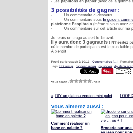
- Les
papillons en papier
(avec de la gomme a
3 possibilités de gagner :
- Un commentaire ci-dessous
-
Un commentaire sous
le guide « comme
plateforme Peoplbrain
(même si vous avez cho
-
Un commentaire sur cet article sur ma 
Je ferais un tirage au sort le 15 avril.
Il y aura donc 3 gagnants
!
N’hésitez p
où le nombre de participants est le plus faible 
A bientôt
Posté par jeresteph à 10:13 -
Commentaires [
…
]
- Permalien
Tags:
DIY récup
,
diy deco récup
,
diy sticker
,
diy deco sca
Vous aimez ?
0 vote
DIY un plateau version mini-palette en bois !
Vous aimerez aussi :
Comment réaliser un
banc en palette ?
Broderie sur une 
en jean pour une