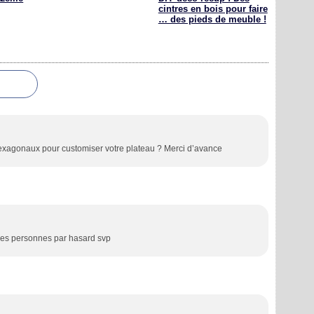
cintres en bois pour faire
… des pieds de meuble !
hexagonaux pour customiser votre plateau ? Merci d’avance
les personnes par hasard svp