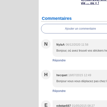
vie … ou + !
Commentaires
Ajouter un commentaire
N
NylaA
06/12/2020 11:58
Bonjour, oú avez trouvé vos strickers 
Répondre
H
hecquet
18/07/2015 12:49
Bonjour vous vous déplacez pas chez 
Répondre
E
edwige687
01/05/2015 08:27