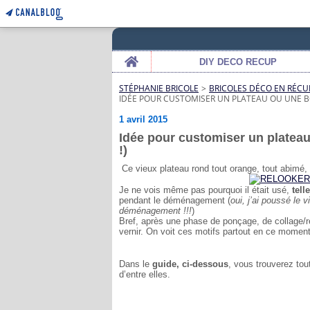
Home
DIY DECO RECUP
STÉPHANIE BRICOLE
>
BRICOLES DÉCO EN RÉCU
IDÉE POUR CUSTOMISER UN PLATEAU OU UNE BO
1 avril 2015
Idée pour customiser un plateau
!)
Ce vieux plateau rond tout orange, tout abimé, 
Je ne vois même pas pourquoi il était usé,
tell
pendant le déménagement (
oui, j’ai poussé le v
déménagement !!!
)
Bref, après une phase de ponçage, de collage/rép
vernir. On voit ces motifs partout en ce moment
Dans le
guide, ci-dessous
, vous trouverez tou
d’entre elles.