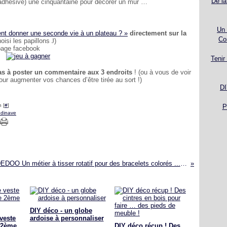
De la
dhésive) une cinquantaine pour décorer un mur …
Un 
nt donner une seconde vie à un plateau ? »
directement sur la
Co
isi les papillons
J
)
page facebook
Tenir
as à poster un commentaire aux 3 endroits
! (ou à vous de voir
pour augmenter vos chances d’être tirée au sort !)
DI
 [
#
]
P
ndinave
LOOPDEDOO Un métier à tisser rotatif pour des bracelets colorés ... MAIS PAS QUE !!!
DIY déco - un globe
veste
ardoise à personnaliser
 2ème
DIY déco récup ! Des