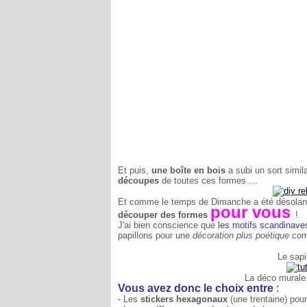
Et puis,
une boîte en bois
a subi un sort simila
découpes
de toutes ces formes …
Et comme le temps de Dimanche a été désolant de
pour vous
découper des formes
!
J'ai bien conscience que
les motifs scandinave
papillons pour une
décoration plus poétique
comm
Le sapin
La déco murale 
Vous avez donc le choix entre
:
- Les
stickers hexagonaux
(une trentaine) pou