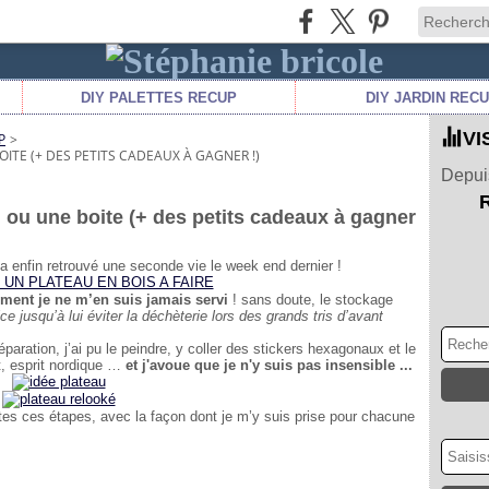
DIY PALETTES RECUP
DIY JARDIN REC
VI
P
>
ITE (+ DES PETITS CADEAUX À GAGNER !)
Depuis
 ou une boite (+ des petits cadeaux à gagner
a enfin retrouvé une seconde vie le week end dernier !
ement je ne m’en suis jamais servi
! sans doute, le stockage
ice jusqu’à lui éviter la déchèterie lors des grands tris d’avant
aration, j’ai pu le peindre, y coller des stickers hexagonaux et le
, esprit nordique …
et j'avoue que je n'y suis pas insensible ...
tes ces étapes, avec la façon dont je m’y suis prise pour chacune