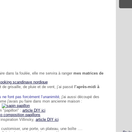
ire dans la foulée, elle me servira à ranger
mes matrices de
 grisaille, de pluie et de vent, j’ai passé
l’après-midi à
s ne font pas forcément l’unanimité
, j'ai aussi découpé des
e j'avais pu faire dans mon ancienne maison :
 "papillon" :
article DIY ici
inspiration Villinsky,
article DIY ici
r customiser, une porte, un plateau, une boîte ….