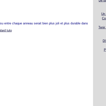
De la
Un 
Co
su entre chaque anneau serait bien plus joli et plus durable dans
Tenir
DI
P