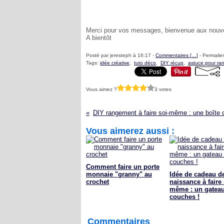
Merci pour vos messages, bienvenue aux nouvel
A bientôt
Posté par jeresteph à 16:17 -
Commentaires [
…
]
- Permalien
Tags:
idée créative
,
tuto déco
,
DIY récup
,
astuce pour ra
Vous aimez ?
3 votes
Vous aimerez aussi :
Comment faire un porte
monnaie "granny" au
Idée de cadeau d
crochet
naissance à faire 
même : un gatea
couches !
Commentaires