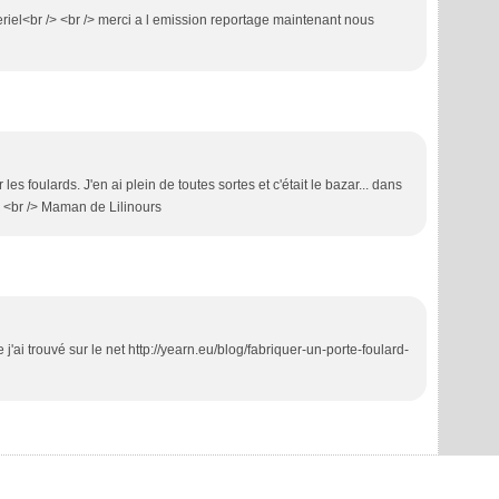
teriel<br /> <br /> merci a l emission reportage maintenant nous
es foulards. J'en ai plein de toutes sortes et c'était le bazar... dans
/> <br /> Maman de Lilinours
j'ai trouvé sur le net http://yearn.eu/blog/fabriquer-un-porte-foulard-