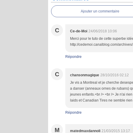
Ajouter un commentaire
C
Ce-de-Moi
24/06/2018 10:06
Merci pour le tuto de cette superbe idée<
http://cedemoi.canalblog.com/archive
Répondre
C
chansonmagique
28/10/2016 02:12
Je vis a Montreal et je cherche deses
a danser (anneaux ornes de rubans) qu
jeunes enfants.<br /> <br /> Je n'ai ri
laids et Canadian Tires ne semble rien 
Répondre
M
matedmaxdannoli
21/03/2015 13:17