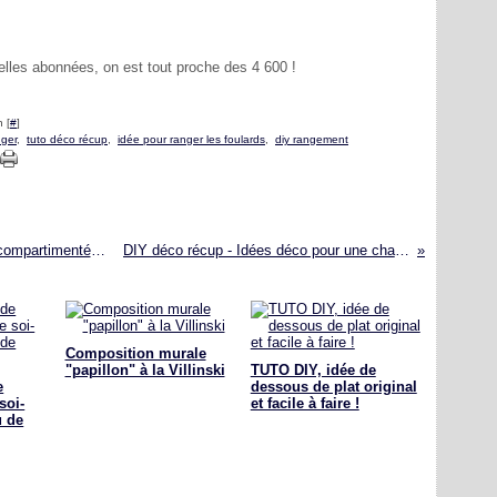
les abonnées, on est tout proche des 4 600 !
 [
#
]
nger
,
tuto déco récup
,
idée pour ranger les foulards
,
diy rangement
DIY rangement à faire soi-même : une boîte compartimentée pour les ceintures ?
DIY déco récup - Idées déco pour une chambre d'enfants !
Composition murale
"papillon" à la Villinski
TUTO DIY, idée de
e
dessous de plat original
soi-
et facile à faire !
u de