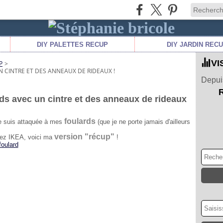
DIY PALETTES RECUP
DIY JARDIN REC
VI
P
>
N CINTRE ET DES ANNEAUX DE RIDEAUX !
Depuis
rds avec un cintre et des anneaux de rideaux
foulards
e suis attaquée à mes
(que je ne porte jamais d'ailleurs
version "récup"
chez IKEA, voici ma
!