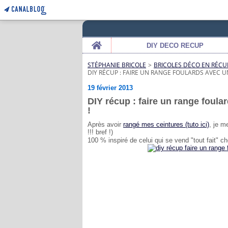
Home
DIY DECO RECUP
STÉPHANIE BRICOLE
>
BRICOLES DÉCO EN RÉCU
DIY RÉCUP : FAIRE UN RANGE FOULARDS AVEC U
19 février 2013
DIY récup : faire un range foula
!
Après avoir
rangé mes ceintures (tuto ici)
, je m
!!! bref !)
100 % inspiré de celui qui se vend "tout fait" 