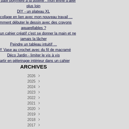
 pâte polymère à la poterie : mon envie d’aller
plus loin
DIY - un plateau XL
collage en lien avec mon nouveau travail ...
mment débuter le dessin avec des crayons
aquarellables ?
 un cahier créatif c'est se donner la main et ne
jamais la lâcher
Peindre un tableau intuitif ...
Y Vase au crochet avec du fil de macramé
Déco Jardin - limiter le vis à vis
artir en pèlerinage intérieur dans un cahier
ARCHIVES
2026
2025
Juillet
(5)
Décembre
2024
Juin
(4)
(4)
Novembre
Décembre
2023
Mai
(3)
(3)
(2)
Décembre
Novembre
Octobre
2022
Avril
(3)
(4)
(24)
(2)
Septembre
Novembre
Décembre
Octobre
2021
Mars
(3)
(5)
(3)
(5)
(1)
Septembre
Novembre
Décembre
Octobre
2020
Janvier
Août
(1)
(1)
(5)
(2)
(4)
(3)
Septembre
Novembre
Décembre
Octobre
2019
Juillet
Août
(2)
(2)
(6)
(5)
(7)
(3)
Septembre
Septembre
Novembre
Décembre
2018
Juillet
Août
Juin
(1)
(2)
(4)
(6)
(6)
(6)
(6)
Novembre
Décembre
Octobre
2017
Juillet
Août
Août
Juin
Mai
(1)
(4)
(4)
(2)
(1)
(5)
(4)
(1)