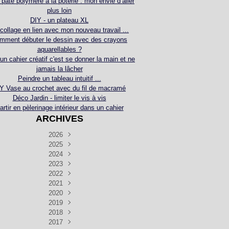
 pâte polymère à la poterie : mon envie d’aller
plus loin
DIY - un plateau XL
collage en lien avec mon nouveau travail ...
mment débuter le dessin avec des crayons
aquarellables ?
 un cahier créatif c'est se donner la main et ne
jamais la lâcher
Peindre un tableau intuitif ...
Y Vase au crochet avec du fil de macramé
Déco Jardin - limiter le vis à vis
artir en pèlerinage intérieur dans un cahier
ARCHIVES
2026
2025
Juillet
(5)
Décembre
2024
Juin
(4)
(4)
Novembre
Décembre
2023
Mai
(3)
(3)
(2)
Décembre
Novembre
Octobre
2022
Avril
(3)
(4)
(24)
(2)
Septembre
Novembre
Décembre
Octobre
2021
Mars
(3)
(5)
(3)
(5)
(1)
Septembre
Novembre
Décembre
Octobre
2020
Janvier
Août
(1)
(1)
(5)
(2)
(4)
(3)
Septembre
Novembre
Décembre
Octobre
2019
Juillet
Août
(2)
(2)
(6)
(5)
(7)
(3)
Septembre
Septembre
Novembre
Décembre
2018
Juillet
Août
Juin
(1)
(2)
(4)
(6)
(6)
(6)
(6)
Novembre
Décembre
Octobre
2017
Juillet
Août
Août
Juin
Mai
(1)
(4)
(4)
(2)
(1)
(5)
(4)
(1)