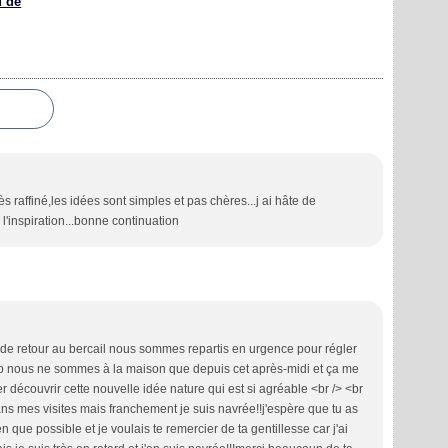
u de
s raffiné,les idées sont simples et pas chères...j ai hâte de
 l'inspiration...bonne continuation
 de retour au bercail nous sommes repartis en urgence pour régler
up nous ne sommes à la maison que depuis cet après-midi et ça me
 découvrir cette nouvelle idée nature qui est si agréable <br /> <br
dans mes visites mais franchement je suis navrée!!j'espère que tu as
que possible et je voulais te remercier de ta gentillesse car j'ai