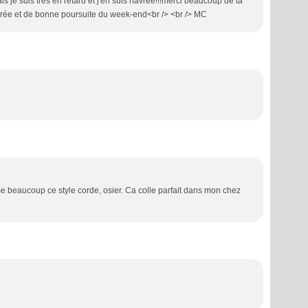
s je suis très en retard et j'en suis navrée!!!merci beaucoup de ta
irée et de bonne poursuite du week-end<br /> <br /> MC
me beaucoup ce style corde, osier. Ca colle parfait dans mon chez