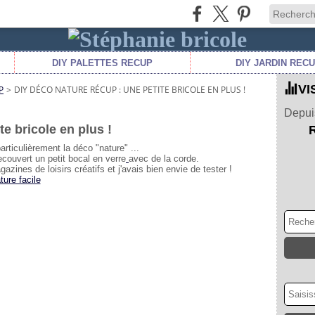
DIY PALETTES RECUP
DIY JARDIN REC
VI
P
>
DIY DÉCO NATURE RÉCUP : UNE PETITE BRICOLE EN PLUS !
Depuis
te bricole en plus !
rticulièrement la déco "nature" ...
 recouvert un petit bocal en verre
avec de la corde.
ines de loisirs créatifs et j'avais bien envie de tester !