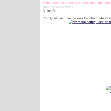
Merci pour vos messages, bienvenue aux nouvell
drôles, parfois poignantes ...)
A bientôt
PS : Quelques unes de mes bricoles "nature" et 