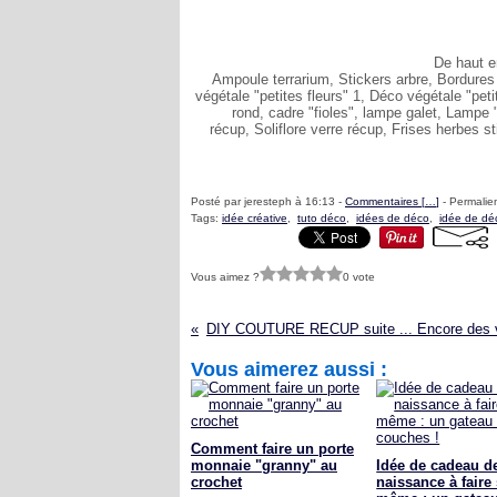
De haut e
Ampoule terrarium, Stickers arbre, Bordures 
végétale "petites fleurs" 1, Déco végétale "peti
rond, cadre "fioles", lampe galet, Lampe "
récup, Soliflore verre récup, Frises herbes s
Posté par jeresteph à 16:13 -
Commentaires [
…
]
- Permalien
Tags:
idée créative
,
tuto déco
,
idées de déco
,
idée de dé
Vous aimez ?
0 vote
Vous aimerez aussi :
Comment faire un porte
monnaie "granny" au
Idée de cadeau d
crochet
naissance à faire 