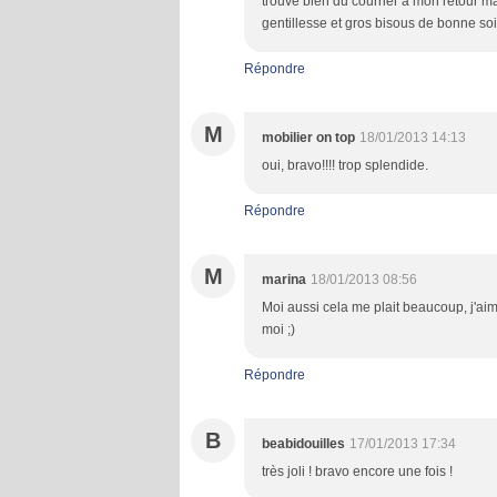
trouvé bien du courrier à mon retour mai
gentillesse et gros bisous de bonne so
Répondre
M
mobilier on top
18/01/2013 14:13
oui, bravo!!!! trop splendide.
Répondre
M
marina
18/01/2013 08:56
Moi aussi cela me plait beaucoup, j'ai
moi ;)
Répondre
B
beabidouilles
17/01/2013 17:34
très joli ! bravo encore une fois !