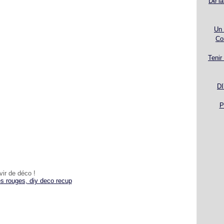
De la
Un 
Co
Tenir
DI
P
ir de déco !