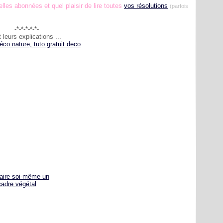
es abonnées et quel plaisir de lire toutes
vos résolutions
(parfois
-*-*-*-*-*-
leurs explications ...