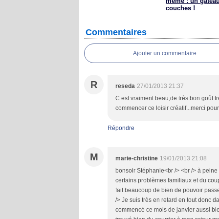
même : un gatea
couches !
Commentaires
Ajouter un commentaire
R
reseda
27/01/2013 21:37
C est vraiment beau,de très bon goût trè
commencer ce loisir créatif...merci pour
Répondre
M
marie-christine
19/01/2013 21:08
bonsoir Stéphanie<br /> <br /> à peine
certains problèmes familiaux et du co
fait beaucoup de bien de pouvoir passer
/> Je suis très en retard en tout donc 
commencé ce mois de janvier aussi bien 