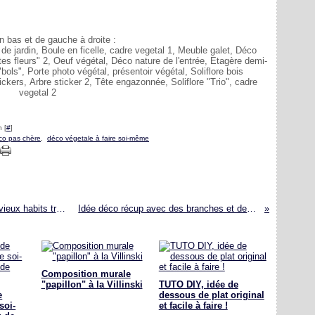
n bas et de gauche à droite :
de jardin, Boule en ficelle, cadre vegetal 1, Meuble galet, Déco
tes fleurs" 2, Oeuf végétal, Déco nature de l'entrée, Etagère demi-
bols", Porte photo végétal, présentoir végétal, Soliflore bois
tickers, Arbre sticker 2, Tête engazonnée, Soliflore "Trio", cadre
vegetal 2
 [
#
]
co pas chère
,
déco végetale à faire soi-même
DIY COUTURE RECUP suite ... Encore des vieux habits transformés et/ou customisés ...
Idée déco récup avec des branches et des mouchoirs en papier !
Composition murale
"papillon" à la Villinski
TUTO DIY, idée de
e
dessous de plat original
soi-
et facile à faire !