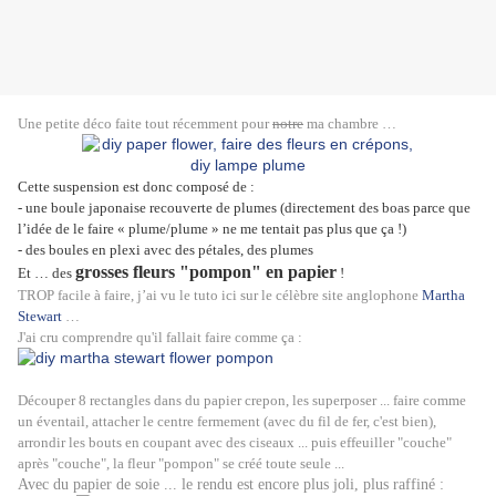
Une petite déco faite tout récemment pour
notre
ma chambre …
Cette suspension est donc composé de :
- une boule japonaise recouverte de plumes (directement des boas parce que
l’idée de le faire « plume/plume » ne me tentait pas plus que ça !)
- des boules en plexi avec des pétales, des plumes
grosses fleurs "pompon" en papier
Et … d
es
!
TROP facile à faire, j’ai vu le tuto ici sur le célèbre site anglophone
Martha
Stewart
…
J'ai cru comprendre qu'il fallait faire comme ça :
Découper 8 rectangles dans du papier crepon, les superposer ... faire comme
un éventail, attacher le centre fermement (avec du fil de fer, c'est bien),
arrondir les bouts en coupant avec des ciseaux ...
puis effeuiller
"couche"
après "couche", la fleur "pompon" se créé toute seule ...
Avec du papier de soie ... le rendu est encore plus joli, plus raffiné :