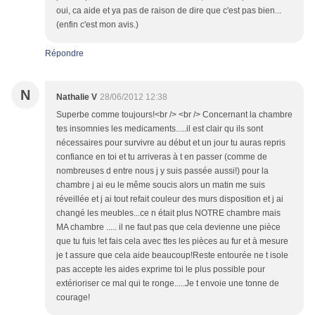
oui, ca aide et ya pas de raison de dire que c'est pas bien...
(enfin c'est mon avis.)
Répondre
N
Nathalie V
28/06/2012 12:38
Superbe comme toujours!<br /> <br /> Concernant la chambre
tes insomnies les medicaments.....il est clair qu ils sont
nécessaires pour survivre au début et un jour tu auras repris
confiance en toi et tu arriveras à t en passer (comme de
nombreuses d entre nous j y suis passée aussi!) pour la
chambre j ai eu le même soucis alors un matin me suis
réveillée et j ai tout refait couleur des murs disposition et j ai
changé les meubles...ce n était plus NOTRE chambre mais
MA chambre ..... il ne faut pas que cela devienne une pièce
que tu fuis !et fais cela avec ttes les pièces au fur et à mesure
je t assure que cela aide beaucoup!Reste entourée ne t isole
pas accepte les aides exprime toi le plus possible pour
extérioriser ce mal qui te ronge.....Je t envoie une tonne de
courage!