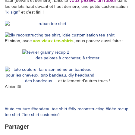
vous passez un ruban
haut (devant et derrière). Ensuite
dans
les ourlets haut devant et haut derrière, une petite customisation
"
ki sign
" et c'est fini !
Et sinon, avec
vos vieux tee-shirts
, vous pouvez aussi faire :
des pelotes à crocheter, à tricoter
des bandeaux
... et tellement d'autres trucs !
A bientôt
#tuto couture
#bandeau tee shirt
#diy reconstructing
#idée recup
tee shirt
#tee shirt customisé
Partager