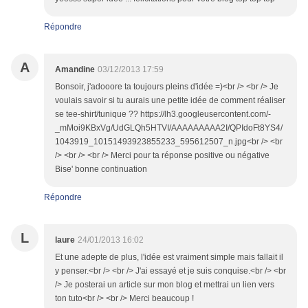
Répondre
A
Amandine
03/12/2013 17:59
Bonsoir, j'adooore ta toujours pleins d'idée =)<br /> <br /> Je
voulais savoir si tu aurais une petite idée de comment réaliser
se tee-shirt/tunique ?? https://lh3.googleusercontent.com/-
_mMoi9KBxVg/UdGLQh5HTVI/AAAAAAAAA2I/QPIdoFt8YS4/
1043919_10151493923855233_595612507_n.jpg<br /> <br
/> <br /> <br /> Merci pour ta réponse positive ou négative
Bise' bonne continuation
Répondre
L
laure
24/01/2013 16:02
Et une adepte de plus, l'idée est vraiment simple mais fallait il
y penser.<br /> <br /> J'ai essayé et je suis conquise.<br /> <br
/> Je posterai un article sur mon blog et mettrai un lien vers
ton tuto<br /> <br /> Merci beaucoup !