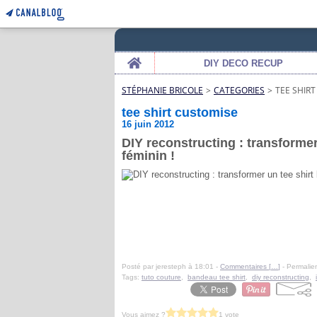
Home
DIY DECO RECUP
STÉPHANIE BRICOLE
>
CATEGORIES
>
TEE SHIR
tee shirt customise
16 juin 2012
DIY reconstructing : transformer
féminin !
Posté par jeresteph à 18:01 -
Commentaires [
…
]
- Permalien
Tags:
tuto couture
,
bandeau tee shirt
,
diy reconstructing
,
Vous aimez ?
1 vote