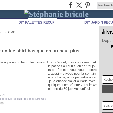
DIY PALETTES RECUP
DIY JARDIN REC
VI
T CUSTOMISE
Depuis
 un tee shirt basique en un haut plus
Tout d'abord, merci pour vos part
icipations au quizz, on est toujou
rs en tête et si vous vous montre
z aussi motivées pour la semain
e prochaine, alors peut-être aurai
-je la chance d'aller à Paris avec
quelques unes d'entre vous le we
ek end du 30 juin Aujourd'hui,...
 [
#
]
idée recup tee shirt
,
tee shirt customisé