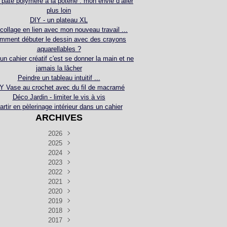
 pâte polymère à la poterie : mon envie d’aller
plus loin
DIY - un plateau XL
collage en lien avec mon nouveau travail ...
mment débuter le dessin avec des crayons
aquarellables ?
 un cahier créatif c'est se donner la main et ne
jamais la lâcher
Peindre un tableau intuitif ...
Y Vase au crochet avec du fil de macramé
Déco Jardin - limiter le vis à vis
artir en pèlerinage intérieur dans un cahier
ARCHIVES
2026
2025
Juillet
(5)
Décembre
2024
Juin
(4)
(4)
Novembre
Décembre
2023
Mai
(3)
(3)
(2)
Décembre
Novembre
Octobre
2022
Avril
(3)
(4)
(24)
(2)
Septembre
Novembre
Décembre
Octobre
2021
Mars
(3)
(5)
(3)
(5)
(1)
Septembre
Novembre
Décembre
Octobre
2020
Janvier
Août
(1)
(1)
(5)
(2)
(4)
(3)
Septembre
Novembre
Décembre
Octobre
2019
Juillet
Août
(2)
(2)
(6)
(5)
(7)
(3)
Septembre
Septembre
Novembre
Décembre
2018
Juillet
Août
Juin
(1)
(2)
(4)
(6)
(6)
(6)
(6)
Novembre
Décembre
Octobre
2017
Juillet
Août
Août
Juin
Mai
(1)
(4)
(4)
(2)
(1)
(5)
(4)
(1)