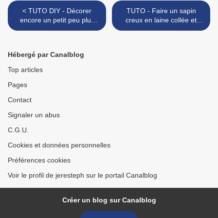
< TUTO DIY - Décorer
TUTO - Faire un sapin
encore un petit peu plus
creux en laine collée et
mon sapin "nature" réalisé
l’illuminer pour décorer la
avec des branches de bois !
table de Noël >
Hébergé par Canalblog
Top articles
Pages
Contact
Signaler un abus
C.G.U.
Cookies et données personnelles
Préférences cookies
Voir le profil de jeresteph sur le portail Canalblog
Créer un blog sur Canalblog