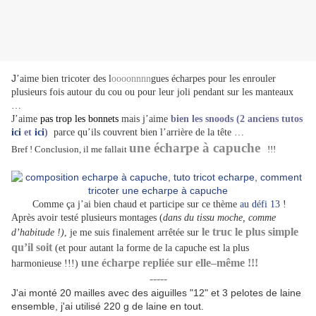
J
’aime bien tricoter des l
oooonnnn
gues écharpes pour les enrouler
plusieurs fois autour du cou ou pour leur joli pendant sur les manteaux
…
J’aime
pas trop les bonnets
mais j’aime
bien les snoods (2 anciens tutos
ici
et
ici
)
parce qu’ils couvrent bien l’arrière de la tête …
une écharpe à capuche
Bref ! Conclusion, il me fallait
!!!
Comme ça j’ai bien chaud et participe sur ce thème
au défi 13
!
Après avoir testé plusieurs montages (
dans du tissu moche, comme
le truc le plus simple
d’habitude !)
, je me suis finalement arrêtée sur
qu’il soit
(et pour autant la forme de la capuche est la plus
une écharpe repliée sur elle–même !!!
harmonieuse !!!)
-----
J'ai monté 20 mailles avec des aiguilles "12" et 3 pelotes de laine
ensemble, j'ai utilisé 2
20 g de laine en tout.