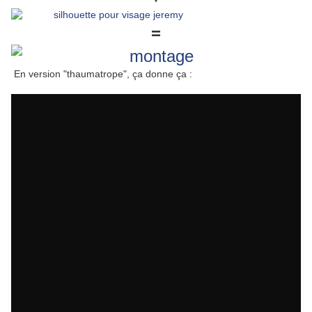
=
En version "thaumatrope", ça donne ça :