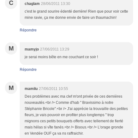
C
chaglam
28/06/2011 13:30
c'est le grand sourire édenté derrière! Rien que pour voir cette
mine ravie, ça me donne envie de faire un thaumachin!
Répondre
M
mamyjo
27/06/2011 13:29
je serai moins bête en me couchant ce soir !
Répondre
M
mamilu
27/06/2011 10:55
Des problèmes avec ma clef m'ont privée de ces dernières
nouveautés.<br /> Comme d'hab " Bravissimo à notre
Stéphanie Bricole".<br /> J'ai apprécie la trouvaille des petites
fleurs, je vais pouvoir en profiter plus longtemps " trop
mignons ces petits bouquets offerts avec tellement de fierté
mais hélas si vîte fanés.<br /> Bisous.<br /> L'orage gronde
en Vendée OUF ça va ns raffraichir.