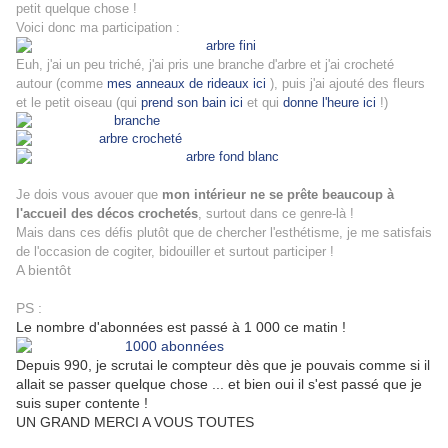
petit quelque chose !
Voici donc ma participation :
Euh, j'ai un peu triché, j'ai pris une branche d'arbre et j'ai crocheté
autour (comme
mes anneaux de rideaux ici
), puis j'ai ajouté des fleurs
et le petit oiseau (qui
prend son bain ici
et qui
donne l'heure ici
!)
Je dois vous avouer que
mon intérieur ne se prête beaucoup à
l'accueil des décos crochetés
, surtout dans ce genre-là !
Mais dans ces défis plutôt que de chercher l'esthétisme, je me satisfais
de l'occasion de cogiter, bidouiller et surtout participer !
A bientôt
PS :
Le nombre d'abonnées est passé à 1 000 ce matin !
Depuis 990, je scrutai le compteur dès que je pouvais comme si il
allait se passer quelque chose ... et bien oui il s'est passé que je
suis super contente !
UN GRAND MERCI A VOUS TOUTES