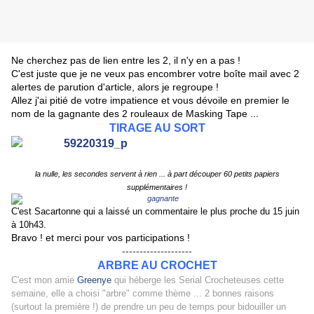
Ne cherchez pas de lien entre les 2, il n'y en a pas !
C'est juste que je ne veux pas encombrer votre boîte mail avec 2
alertes de parution d'article, alors je regroupe !
Allez j'ai pitié de votre impatience et vous dévoile en premier le
nom de la gagnante des 2 rouleaux de Masking Tape ...
TIRAGE AU SORT
la nulle, les secondes servent à rien ... à part découper 60 petits papiers
supplémentaires !
C'est Sacartonne qui a laissé un commentaire le plus proche du 15 juin
à 10h43.
Bravo ! et merci pour vos participations !
--------------------
ARBRE AU CROCHET
C'est mon amie
Greenye
qui héberge les Serial Crocheteuses cette
semaine, elle a choisi "arbre" comme thème ... 2 bonnes raisons
(surtout la première !) de prendre un peu de temps pour bidouiller un