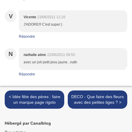
V
Vicente
23/06/2011 12:16
J'ADORE!!! C'est super:)
Répondre
N
nathalie aime
22/06/2011 09:55
avec un joli petit piou jaune...nath
Répondre
< Idée fête des pères : faire
DECO - Que faire des fleurs
un marque page rigolo
avec des petites tiges ? >
Hébergé par Canalblog