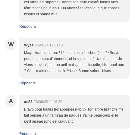
cet arbre est superbe, j'adore son style coloré! toutes mes
félicitations pour les 1000 abonnées, c'est quelque chose!!!!
bisous et bonne nuit
Répondre
W
Wyss
23/06/2011 21:04
Magnifique ton arbre ! L'oiseau est très chou ;)<br /> Bravo
pour le nombre d'abonnés, et tu sais quoi ? Une de plus ! Je
viens souvent jeter un oeil mais jamais inscrite, tristounet non
? C'est maintenant rectifié !<br /> Bonne soirée, bises.
Répondre
A
ac83
23/06/2011 19:39
Bravo pour toutes tes abonnées!<br /> Ton arbre branche me
fait penser à un rameau de pâques, j'aime beaucoup et le
petit oiseau rond est craquant
Répondre