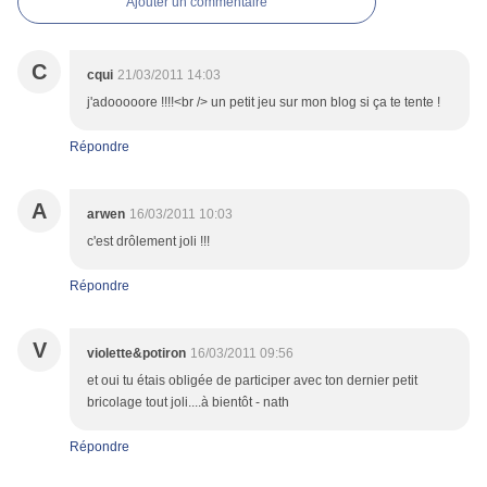
Ajouter un commentaire
C
cqui
21/03/2011 14:03
j'adooooore !!!!<br /> un petit jeu sur mon blog si ça te tente !
Répondre
A
arwen
16/03/2011 10:03
c'est drôlement joli !!!
Répondre
V
violette&potiron
16/03/2011 09:56
et oui tu étais obligée de participer avec ton dernier petit
bricolage tout joli....à bientôt - nath
Répondre