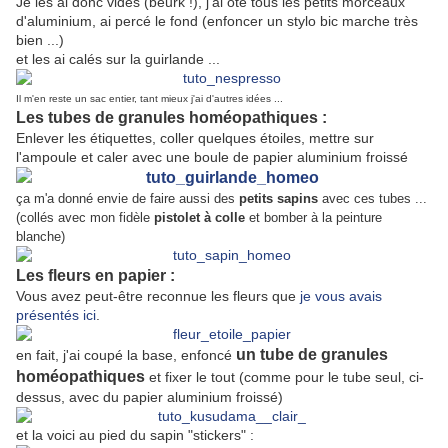
Je les ai donc vidés (beurk !), j'ai ôté tous les petits morceaux
d'aluminium, ai percé le fond (enfoncer un stylo bic marche très
bien ...)
et les ai calés sur la guirlande ...
Il m'en reste un sac entier, tant mieux j'ai d'autres idées ...
Les tubes de granules homéopathiques :
Enlever les étiquettes, coller quelques étoiles, mettre sur
l'ampoule et caler avec une boule de papier aluminium froissé
ça m'a donné envie de faire aussi des
petits sapins
avec ces tubes ...
(collés avec mon fidèle
pistolet à colle
et bomber à la peinture
blanche)
Les fleurs en papier :
Vous avez peut-être reconnue les fleurs que
je vous avais
présentés ici
.
un tube de granules
en fait, j'ai coupé la base, enfoncé
homéopathiques
et fixer le tout (comme pour le tube seul, ci-
dessus, avec du papier aluminium froissé)
et la voici au pied du sapin "stickers" :