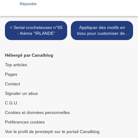
Répondre
< Serial crocheteuses n°65
Appliquer des motifs en
- thème "IRLANDE"
tissu pour customiser des
vêtements, des trousses,
des accessoires ... >
Hébergé par Canalblog
Top articles
Pages
Contact
Signaler un abus
C.G.U.
Cookies et données personnelles
Préférences cookies
Voir le profil de jeresteph sur le portail Canalblog