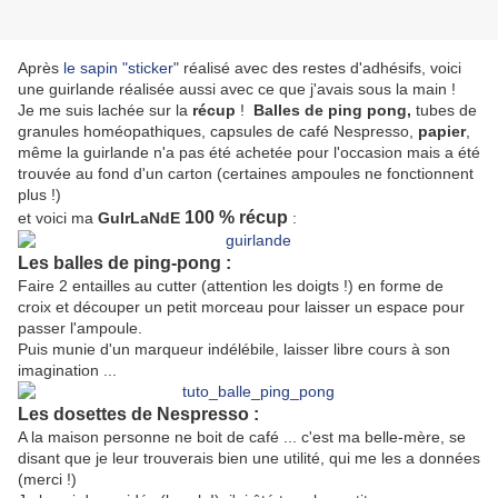
Après
le sapin "sticker"
réalisé avec des restes d'adhésifs, voici
une guirlande réalisée aussi avec ce que j'avais sous la main !
Je me suis lachée sur la
récup
!
Balles de ping pong,
tubes de
granules homéopathiques, capsules de café Nespresso,
papier
,
même la guirlande n'a pas été achetée pour l'occasion mais a été
trouvée au fond d'un carton (certaines ampoules ne fonctionnent
plus !)
100 % récup
et voici ma
GuIrLaNdE
:
Les balles de ping-pong :
Faire 2 entailles au cutter (attention les doigts !) en forme de
croix et découper un petit morceau pour laisser un espace pour
passer l'ampoule.
Puis munie d'un marqueur indélébile, laisser libre cours à son
imagination ...
Les dosettes de Nespresso :
A la maison personne ne boit de café ... c'est ma belle-mère, se
disant que je leur trouverais bien une utilité, qui me les a données
(merci !)