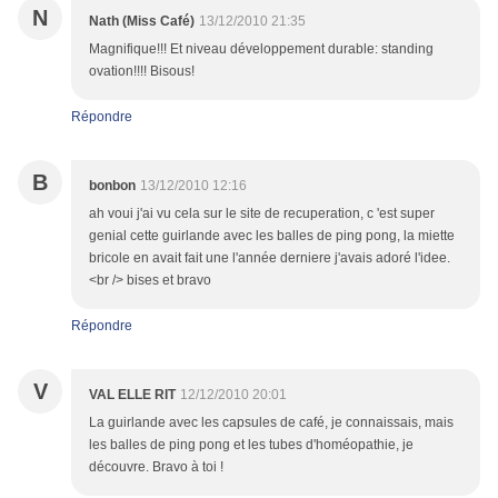
N
Nath (Miss Café)
13/12/2010 21:35
Magnifique!!! Et niveau développement durable: standing
ovation!!!! Bisous!
Répondre
B
bonbon
13/12/2010 12:16
ah voui j'ai vu cela sur le site de recuperation, c 'est super
genial cette guirlande avec les balles de ping pong, la miette
bricole en avait fait une l'année derniere j'avais adoré l'idee.
<br /> bises et bravo
Répondre
V
VAL ELLE RIT
12/12/2010 20:01
La guirlande avec les capsules de café, je connaissais, mais
les balles de ping pong et les tubes d'homéopathie, je
découvre. Bravo à toi !