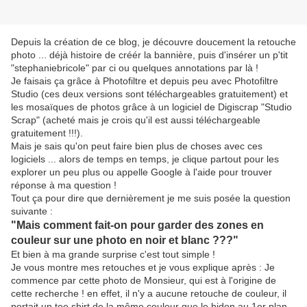
Depuis la création de ce blog, je découvre doucement la retouche
photo ... déjà histoire de créér la bannière, puis d'insérer un p'tit
"stephaniebricole" par ci ou quelques annotations par là !
Je faisais ça grâce à Photofiltre et depuis peu avec Photofiltre
Studio (ces deux versions sont téléchargeables gratuitement) et
les mosaïques de photos grâce à un logiciel de Digiscrap "Studio
Scrap" (acheté mais je crois qu'il est aussi téléchargeable
gratuitement !!!).
Mais je sais qu'on peut faire bien plus de choses avec ces
logiciels ... alors de temps en temps, je clique partout pour les
explorer un peu plus ou appelle Google à l'aide pour trouver
réponse à ma question !
Tout ça pour dire que dernièrement je me suis posée la question
suivante :
"Mais comment fait-on pour garder des zones en
couleur sur une photo en noir et blanc ???"
Et bien à ma grande surprise c'est tout simple !
Je vous montre mes retouches et je vous explique après : Je
commence par cette photo de Monsieur, qui est à l'origine de
cette recherche ! en effet, il n'y a aucune retouche de couleur, il
portait un tee shirt de la même couleur que le bidon au 1er plan