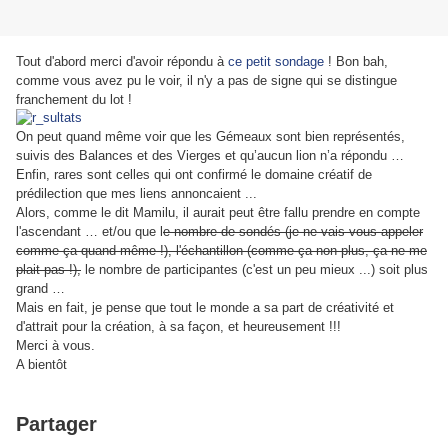
Tout d'abord merci d'avoir répondu à
ce petit sondage
! Bon bah,
comme vous avez pu le voir, il n'y a pas de signe qui se distingue
franchement du lot !
On peut quand même voir que les Gémeaux sont bien représentés,
suivis des Balances et des Vierges et qu’aucun lion n’a répondu …
Enfin, rares sont celles qui ont confirmé le domaine créatif de
prédilection que mes liens annoncaient ...
Alors, comme le dit Mamilu, il aurait peut être fallu prendre en compte
l'ascendant … et/ou que l
e nombre de sondés (je ne vais
vous appeler
comme ça quand même !), l'échantillon (comme ça non plus, ça ne me
plait pas !),
le nombre de participantes (c'est un peu mieux ...) soit plus
grand
…
Mais en fait, je pense que tout le monde a sa part de créativité et
d'attrait pour la création, à sa façon, et heureusement
!!!
Merci à vous
.
A bientôt
Partager