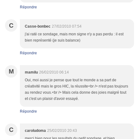
Répondre
C
Casse-bonbec
27/02/2010 07:54
j'ai raté ce sondage, mais mon signe n'y a pas perdu : il est
bien représenté (je suis balance)
Répondre
M
mamilu
26/02/2010 06:14
Oui, moi aussi je pense que tout le monde a sa part de
créativité mais le gros HIC, la réussite<br /> n'est pas toujours
au rendez vous.<br /> Mais cela donne des joies malgré tout
et c'est un plaisir d'avoir essayé.
Répondre
C
caroludoma
25/02/2010 20:43
merci bien pour les resultats du petit sondage, et bien