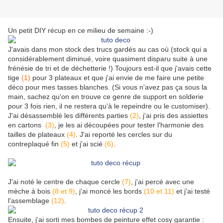
Un petit DIY récup en ce milieu de semaine :-)
J'avais dans mon stock des trucs gardés au cas où (stock qui a
considérablement diminué, voire quasiment disparu suite à une
frénésie de tri et de déchetterie !) Toujours est-il que j'avais cette
tige
(1)
pour 3 plateaux et que j'ai envie de me faire une petite
déco pour mes tasses blanches. (Si vous n'avez pas ça sous la
main, sachez qu'on en trouve ce genre de support en solderie
pour 3 fois rien, il ne restera qu'à le repeindre ou le customiser).
J'ai désassemblé les différents parties
(2)
, j'ai pris des assiettes
en cartons
(3)
, je les ai découpées pour tester l'harmonie des
tailles de plateaux
(4)
. J'ai reporté les cercles sur du
contreplaqué fin
(5)
et j'ai scié
(6)
.
J'ai noté le centre de chaque cercle
(7)
, j'ai percé avec une
mèche à bois
(8 et 9)
, j'ai moncé les bords
(10 et 11)
et j'ai testé
l'assemblage
(12)
.
Ensuite, j'ai sorti mes bombes de peinture effet cosy garantie :