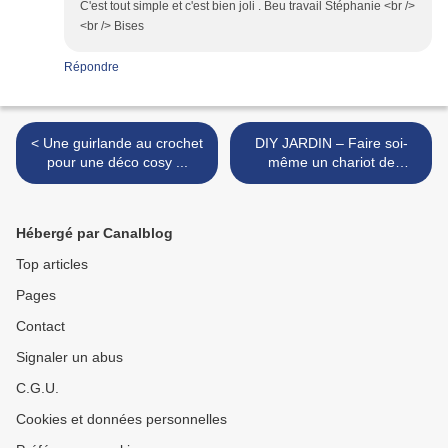
C'est tout simple et c'est bien joli . Beu travail Stéphanie <br />
<br /> Bises
Répondre
< Une guirlande au crochet
DIY JARDIN – Faire soi-
pour une déco cosy ...
même un chariot de
jardinage manoeuvrable à 4
roues >
Hébergé par Canalblog
Top articles
Pages
Contact
Signaler un abus
C.G.U.
Cookies et données personnelles