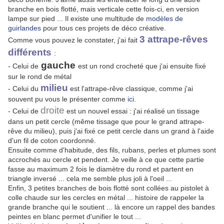
branche en bois flotté, mais verticale cette fois-ci, en version
lampe sur pied ... Il existe une multitude de
modèles de
guirlandes
pour tous ces projets de déco créative.
3 attrape-rêves
Comme vous pouvez le constater, j'ai fait
différents
:
gauche
- Celui de
est un rond crocheté que j'ai ensuite fixé
sur le rond de métal
milieu
- Celui du
est l'attrape-rêve classique, comme j'ai
souvent pu vous le présenter comme
ici
.
droite
- Celui de
est un nouvel essai : j'ai réalisé un tissage
dans un petit cercle (même tissage que pour le grand attrape-
rêve du milieu), puis j'ai fixé ce petit cercle dans un grand à l'aide
d'un fil de coton coordonné.
Ensuite comme d'habitude, des fils, rubans, perles et plumes sont
accrochés au cercle et pendent. Je veille à ce que cette partie
fasse au maximum 2 fois le diamètre du rond et partent en
triangle inversé ... cela me semble plus joli à l'oeil ...
Enfin, 3 petites branches de bois flotté sont collées au pistolet à
colle chaude sur les cercles en métal ... histoire de rappeler la
grande branche qui le soutient ... là encore un rappel des bandes
peintes en blanc permet d'unifier le tout ...