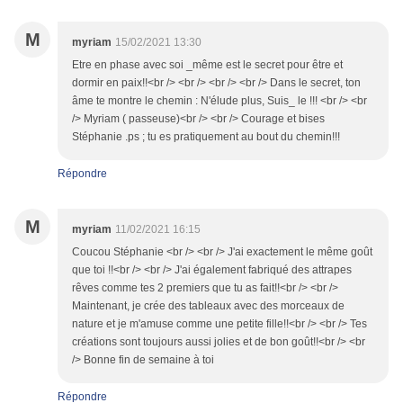
M
myriam
15/02/2021 13:30
Etre en phase avec soi _même est le secret pour être et
dormir en paix!!<br /> <br /> <br /> <br /> Dans le secret, ton
âme te montre le chemin : N'élude plus, Suis_ le !!! <br /> <br
/> Myriam ( passeuse)<br /> <br /> Courage et bises
Stéphanie .ps ; tu es pratiquement au bout du chemin!!!
Répondre
M
myriam
11/02/2021 16:15
Coucou Stéphanie <br /> <br /> J'ai exactement le même goût
que toi !!<br /> <br /> J'ai également fabriqué des attrapes
rêves comme tes 2 premiers que tu as fait!!<br /> <br />
Maintenant, je crée des tableaux avec des morceaux de
nature et je m'amuse comme une petite fille!!<br /> <br /> Tes
créations sont toujours aussi jolies et de bon goût!!<br /> <br
/> Bonne fin de semaine à toi
Répondre