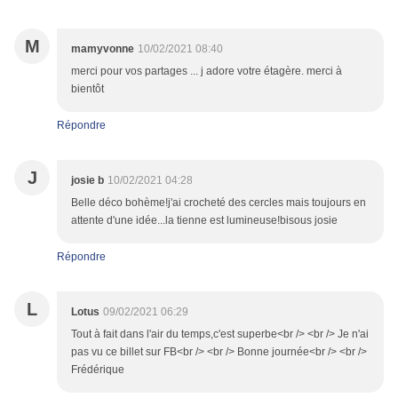
M
mamyvonne
10/02/2021 08:40
merci pour vos partages ... j adore votre étagère. merci à
bientôt
Répondre
J
josie b
10/02/2021 04:28
Belle déco bohème!j'ai crocheté des cercles mais toujours en
attente d'une idée...la tienne est lumineuse!bisous josie
Répondre
L
Lotus
09/02/2021 06:29
Tout à fait dans l'air du temps,c'est superbe<br /> <br /> Je n'ai
pas vu ce billet sur FB<br /> <br /> Bonne journée<br /> <br />
Frédérique