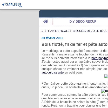
Home
DIY DECO RECUP
STÉPHANIE BRICOLE
>
BRICOLES DÉCO EN RÉCU
24 février 2021
Bois flotté, fil de fer et pâte au
Le modelage a cette capacité à recentrer et d
Ressentir la matière par le toucher doit y être 
Je me suis souvent intéressée à la
pâte polym
J’étais restée aussi sur un agréable souvenir de
des articles les + consultés !) Sauf qu'elle est
quelque chose de vraiment très simple (pas de s
autodurcissante
en petit pain.
POur réaliser cette déco vraiment toute facile, il
outils, un pince, un bouteille et un emporte-piec
Pour commencer, comme la pâte sèche à l'air, il
quantité souhaitée et le refermer tout aussi so
A l'aide de la bouteille on aplatit la pâte (2 mm 
ronde. Puis, on la travaille pour donner une for