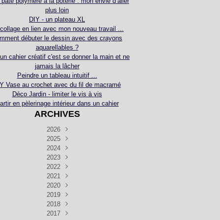
 pâte polymère à la poterie : mon envie d’aller
plus loin
DIY - un plateau XL
collage en lien avec mon nouveau travail ...
mment débuter le dessin avec des crayons
aquarellables ?
 un cahier créatif c'est se donner la main et ne
jamais la lâcher
Peindre un tableau intuitif ...
Y Vase au crochet avec du fil de macramé
Déco Jardin - limiter le vis à vis
artir en pèlerinage intérieur dans un cahier
ARCHIVES
2026
2025
Juillet
(5)
Décembre
2024
Juin
(4)
(4)
Novembre
Décembre
2023
Mai
(3)
(3)
(2)
Décembre
Novembre
Octobre
2022
Avril
(3)
(4)
(24)
(2)
Septembre
Novembre
Décembre
Octobre
2021
Mars
(3)
(5)
(3)
(5)
(1)
Septembre
Novembre
Décembre
Octobre
2020
Janvier
Août
(1)
(1)
(5)
(2)
(4)
(3)
Septembre
Novembre
Décembre
Octobre
2019
Juillet
Août
(2)
(2)
(6)
(5)
(7)
(3)
Septembre
Septembre
Novembre
Décembre
2018
Juillet
Août
Juin
(1)
(2)
(4)
(6)
(6)
(6)
(6)
Novembre
Décembre
Octobre
2017
Juillet
Août
Août
Juin
Mai
(1)
(4)
(4)
(2)
(1)
(5)
(4)
(1)