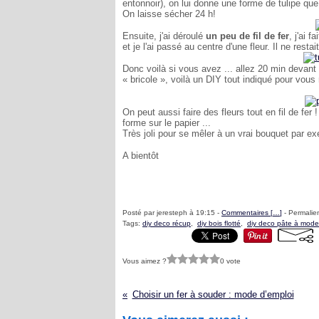
entonnoir), on lui donne une forme de tulipe que 
On laisse sécher 24 h!
Ensuite, j'ai déroulé
un peu de fil de fer
, j'ai 
et je l'ai passé au centre d'une fleur. Il ne restai
Donc voilà si vous avez ... allez 20 min devant
« bricole », voilà un DIY tout indiqué pour vous r
On peut aussi faire des fleurs tout en fil de fer 
forme sur le papier ...
Très joli pour se mêler à un vrai bouquet par e
A bientôt
Posté par jeresteph à 19:15 -
Commentaires [
…
]
- Permalien
Tags:
diy deco récup
,
diy bois flotté
,
diy deco pâte à mode
Vous aimez ?
0 vote
Choisir un fer à souder : mode d’emploi