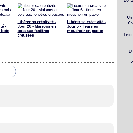
De la
Un 
Libérer sa créativité -
Libérer sa créativité -
Co
té -
Jour 20 - Maisons en
Jour 6 - fleurs en
 bois
bois aux fenêtres
mouchoir en papier
Tenir
creusées
DI
P