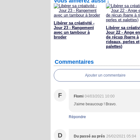
Vous aimerez aussi :
Libérer sa créativité -
Jour 23 - Rangement
Libérer sa créativi
avec un tambour à
Jour 22 - Ange en
broder
de récup (barre à
rideaux, perles et
palettes)
Commentaires
Ajouter un commentaire
F
Flomi
04/03/2021 10:00
J'aime beaucoup ! Bravo.
Répondre
D
Du passé au prés
26/02/2021 05:04