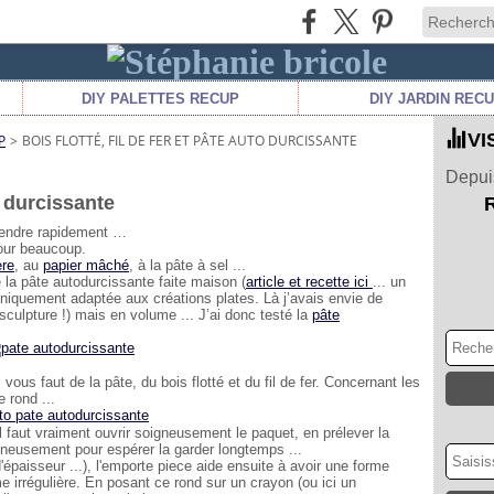
DIY PALETTES RECUP
DIY JARDIN REC
VI
P
>
BOIS FLOTTÉ, FIL DE FER ET PÂTE AUTO DURCISSANTE
Depuis
to durcissante
étendre rapidement …
pour beaucoup.
ère
, au
papier mâché
, à la pâte à sel ...
 la pâte autodurcissante faite maison (
article et recette ici
... un
 uniquement adaptée aux créations plates. Là j’avais envie de
culpture !) mais en volume ... J’ai donc testé la
pâte
 vous faut de la pâte, du bois flotté et du fil de fer. Concernant les
e rond ...
 faut vraiment ouvrir soigneusement le paquet, en prélever la
igneusement pour espérer la garder longtemps ...
d'épaisseur ...), l'emporte piece aide ensuite à avoir une forme
me irrégulière. En posant ce rond sur un crayon (ou ici un