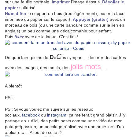
sur une feuille normale.
Imprimer
l'image dessus.
Décoller le
papier
sulfurisé.
Humidifier
le support en bois (très légèrement), poser la face
imprimée du papier sur le support.
Appuyer (gratter)
avec un
morceau de bois (ou une carte bancaire comme sur le lien en
anglais) un peu comme une décalcomanie pour enfant.
Puis
fixer
avec de la laque. C'est fini !
C
D
De quoi faire pleins de
é
o
s
sympas ... décorer des cadres
jolis mots
avec des images, des motifs, des
...
A bientôt
PS :
PS : Si vous voulez me suivre sur les réseaux
sociaux,
facebook
ou
instagram
; ça me ferait grand plaisir. J 'y
partage en + d'ici, des petits posts comme une vidéo de mon
potager/passion, un bricolage réalisé avec une amie lors d'un
atelier etc ... A tout de suite ♡