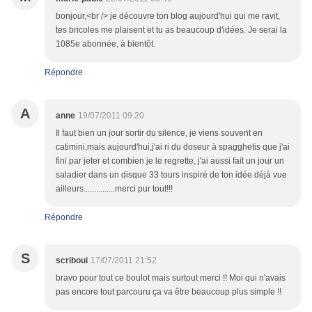
bonjour,<br /> je découvre ton blog aujourd'hui qui me ravit,
tes bricoles me plaisent et tu as beaucoup d'idées. Je serai la
1085e abonnée, à bientôt.
Répondre
A
anne
19/07/2011 09:20
Il faut bien un jour sortir du silence, je viens souvent en
catimini,mais aujourd'hui,j'ai ri du doseur à spagghetis que j'ai
fini par jeter et combien je le regrette, j'ai aussi fait un jour un
saladier dans un disque 33 tours inspiré de ton idée déjà vue
ailleurs...............merci pur tout!!!
Répondre
S
scriboui
17/07/2011 21:52
bravo pour tout ce boulot mais surtout merci !! Moi qui n'avais
pas encore tout parcouru ça va être beaucoup plus simple !!