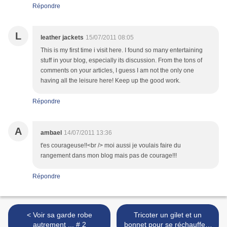
Répondre
L
leather jackets
15/07/2011 08:05
This is my first time i visit here. I found so many entertaining
stuff in your blog, especially its discussion. From the tons of
comments on your articles, I guess I am not the only one
having all the leisure here! Keep up the good work.
Répondre
A
ambael
14/07/2011 13:36
t'es courageuse!!<br /> moi aussi je voulais faire du
rangement dans mon blog mais pas de courage!!!
Répondre
< Voir sa garde robe
Tricoter un gilet et un
autrement ... # 2
bonnet pour se réchauffer !