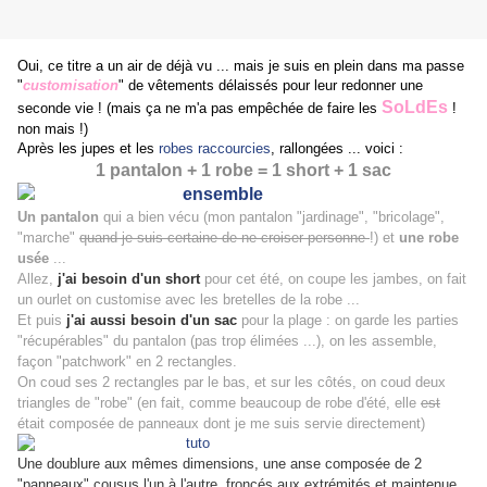
Oui, ce titre a un air de déjà vu ... mais je suis en plein dans ma passe
"
customisation
" de vêtements délaissés pour leur redonner une
SoLdEs
s
econ
de vie ! (mais ça ne m'a pas empêchée de faire les
!
non mais !)
Après les jupes et les
robes raccourcies
, rallongées ... voici :
1 pantalon + 1 robe = 1 short + 1 sac
Un pantalon
qui a bien vécu (mon pantalon "jardinage", "bricolage",
"marche"
quand je suis certaine de ne croiser personne
!) et
une robe
usée
...
Allez,
j'ai besoin d'un short
pour cet été, on coupe les jambes, on fait
un ourlet on customise avec les bretelles de la robe ...
Et puis
j'ai aussi besoin d'un sac
pour la plage : on garde les parties
"récupérables" du pantalon (pas trop élimées ...), on les assemble,
façon "patchwork" en 2 rectangles.
On coud ses 2 rectangles par le bas, et sur les côtés, on coud deux
triangles de "robe" (en fait, comme beaucoup de robe d'été, elle
est
était composée de panneaux dont je me suis servie directement)
Une doublure aux mêmes dimensions, une anse composée de 2
"panneaux" cousus l'un à l'autre, froncés aux extrémités et maintenue