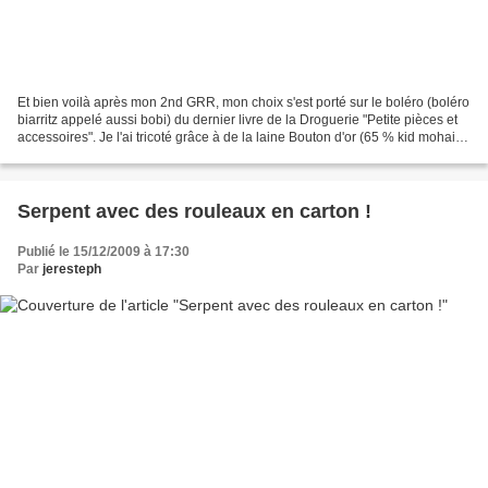
Et bien voilà après mon 2nd GRR, mon choix s'est porté sur le boléro (boléro
biarritz appelé aussi bobi) du dernier livre de la Droguerie "Petite pièces et
accessoires". Je l'ai tricoté grâce à de la laine Bouton d'or (65 % kid mohair)
trouvée dans un...
Serpent avec des rouleaux en carton !
Publié le 15/12/2009 à 17:30
Par
jeresteph