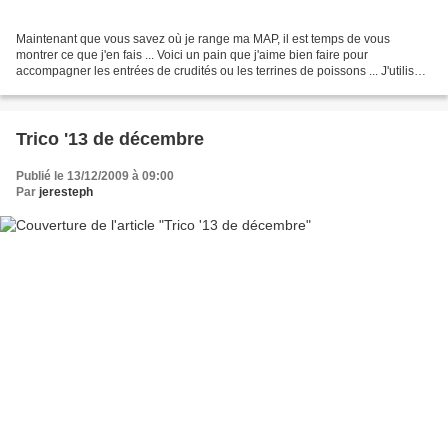
Maintenant que vous savez où je range ma MAP, il est temps de vous
montrer ce que j'en fais ... Voici un pain que j'aime bien faire pour
accompagner les entrées de crudités ou les terrines de poissons ... J'utilise :
160 ml eau 300 g de farine (1/3 normale...
Trico '13 de décembre
Publié le 13/12/2009 à 09:00
Par
jeresteph