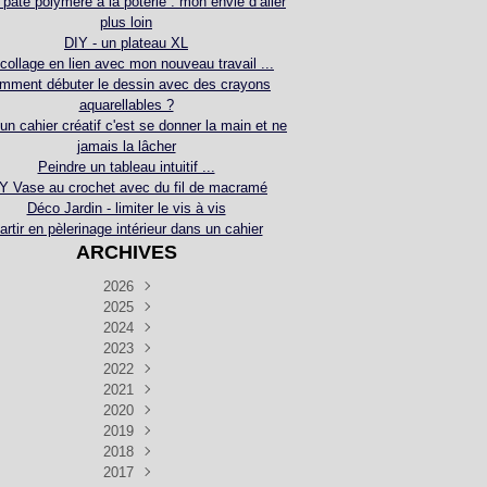
 pâte polymère à la poterie : mon envie d’aller
plus loin
DIY - un plateau XL
collage en lien avec mon nouveau travail ...
mment débuter le dessin avec des crayons
aquarellables ?
 un cahier créatif c'est se donner la main et ne
jamais la lâcher
Peindre un tableau intuitif ...
Y Vase au crochet avec du fil de macramé
Déco Jardin - limiter le vis à vis
artir en pèlerinage intérieur dans un cahier
ARCHIVES
2026
2025
Juillet
(5)
Décembre
2024
Juin
(4)
(4)
Novembre
Décembre
2023
Mai
(3)
(3)
(2)
Décembre
Novembre
Octobre
2022
Avril
(3)
(4)
(24)
(2)
Septembre
Novembre
Décembre
Octobre
2021
Mars
(3)
(5)
(3)
(5)
(1)
Septembre
Novembre
Décembre
Octobre
2020
Janvier
Août
(1)
(1)
(5)
(2)
(4)
(3)
Septembre
Novembre
Décembre
Octobre
2019
Juillet
Août
(2)
(2)
(6)
(5)
(7)
(3)
Septembre
Septembre
Novembre
Décembre
2018
Juillet
Août
Juin
(1)
(2)
(4)
(6)
(6)
(6)
(6)
Novembre
Décembre
Octobre
2017
Juillet
Août
Août
Juin
Mai
(1)
(4)
(4)
(2)
(1)
(5)
(4)
(1)