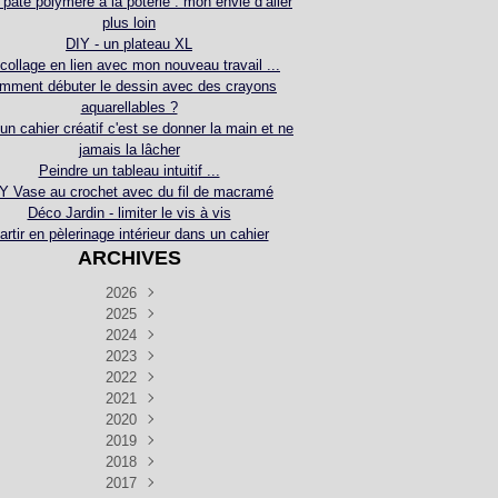
 pâte polymère à la poterie : mon envie d’aller
plus loin
DIY - un plateau XL
collage en lien avec mon nouveau travail ...
mment débuter le dessin avec des crayons
aquarellables ?
 un cahier créatif c'est se donner la main et ne
jamais la lâcher
Peindre un tableau intuitif ...
Y Vase au crochet avec du fil de macramé
Déco Jardin - limiter le vis à vis
artir en pèlerinage intérieur dans un cahier
ARCHIVES
2026
2025
Juillet
(5)
Décembre
2024
Juin
(4)
(4)
Novembre
Décembre
2023
Mai
(3)
(3)
(2)
Décembre
Novembre
Octobre
2022
Avril
(3)
(4)
(24)
(2)
Septembre
Novembre
Décembre
Octobre
2021
Mars
(3)
(5)
(3)
(5)
(1)
Septembre
Novembre
Décembre
Octobre
2020
Janvier
Août
(1)
(1)
(5)
(2)
(4)
(3)
Septembre
Novembre
Décembre
Octobre
2019
Juillet
Août
(2)
(2)
(6)
(5)
(7)
(3)
Septembre
Septembre
Novembre
Décembre
2018
Juillet
Août
Juin
(1)
(2)
(4)
(6)
(6)
(6)
(6)
Novembre
Décembre
Octobre
2017
Juillet
Août
Août
Juin
Mai
(1)
(4)
(4)
(2)
(1)
(5)
(4)
(1)