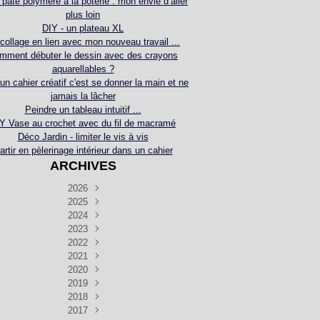
 pâte polymère à la poterie : mon envie d’aller
plus loin
DIY - un plateau XL
collage en lien avec mon nouveau travail ...
mment débuter le dessin avec des crayons
aquarellables ?
 un cahier créatif c'est se donner la main et ne
jamais la lâcher
Peindre un tableau intuitif ...
Y Vase au crochet avec du fil de macramé
Déco Jardin - limiter le vis à vis
artir en pèlerinage intérieur dans un cahier
ARCHIVES
2026
2025
Juillet
(5)
Décembre
2024
Juin
(4)
(4)
Novembre
Décembre
2023
Mai
(3)
(3)
(2)
Décembre
Novembre
Octobre
2022
Avril
(3)
(4)
(24)
(2)
Septembre
Novembre
Décembre
Octobre
2021
Mars
(3)
(5)
(3)
(5)
(1)
Septembre
Novembre
Décembre
Octobre
2020
Janvier
Août
(1)
(1)
(5)
(2)
(4)
(3)
Septembre
Novembre
Décembre
Octobre
2019
Juillet
Août
(2)
(2)
(6)
(5)
(7)
(3)
Septembre
Septembre
Novembre
Décembre
2018
Juillet
Août
Juin
(1)
(2)
(4)
(6)
(6)
(6)
(6)
Novembre
Décembre
Octobre
2017
Juillet
Août
Août
Juin
Mai
(1)
(4)
(4)
(2)
(1)
(5)
(4)
(1)