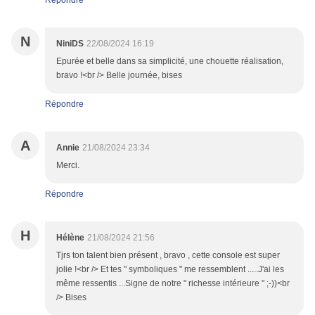
Répondre
N
NiniDS
22/08/2024 16:19
Epurée et belle dans sa simplicité, une chouette réalisation,
bravo !<br /> Belle journée, bises
Répondre
A
Annie
21/08/2024 23:34
Merci.
Répondre
H
Hélène
21/08/2024 21:56
Tjrs ton talent bien présent , bravo , cette console est super
jolie !<br /> Et tes " symboliques " me ressemblent .....J'ai les
même ressentis ...Signe de notre " richesse intérieure " ;-))<br
/> Bises