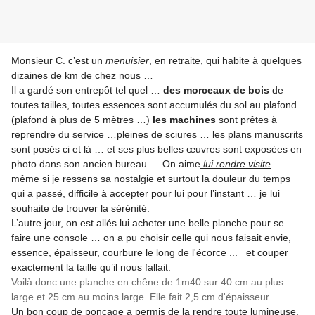
Monsieur C. c’est un
menuisier
, en retraite, qui habite à quelques
dizaines de km de chez nous …
Il a gardé son entrepôt tel quel …
des morceaux de bois
de
toutes tailles, toutes essences sont accumulés du sol au plafond
(plafond à plus de 5 mètres …)
les machines
sont prêtes à
reprendre du service …pleines de sciures … les plans manuscrits
sont posés ci et là … et ses plus belles œuvres sont exposées en
photo dans son ancien bureau … On aime
lui rendre visite
…
même si je ressens sa nostalgie et surtout la douleur du temps
qui a passé, difficile à accepter pour lui pour l’instant … je lui
souhaite de trouver la sérénité.
L’autre jour, on est allés lui acheter une belle planche pour se
faire une console … on a pu choisir celle qui nous faisait envie,
essence, épaisseur, courbure le long de l'écorce ... et couper
exactement la taille qu’il nous fallait.
Voilà donc une planche en chêne de 1m40 sur 40 cm au plus
large et 25 cm au moins large. Elle fait 2,5 cm d'épaisseur.
Un bon coup de ponçage a permis de la rendre toute lumineuse.