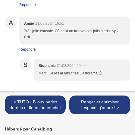
Répondre
A
Annie
21/08/2024 16:51
Très jolie console. Où peut-on trouver ces jolis pieds svp?
Cdt.
Répondre
S
Stephanie
21/08/2024 20:44
Merci. Je les ai eus chez Castorama 😉
< TUTO - Bijoux perles
Ranger et optimiser
dorées et fleurs au crochet
l'espace : j'adore ! >
Hébergé par Canalblog