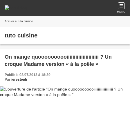
MENU
Accueil
» tuto cuisine
tuto cuisine
On mange quoooooooooiiiiiiiiiiiiiiiiiiiiii ? Un
croque Madame version « à la poële »
Publié le 03/07/2013 à 18:39
Par
jeresteph