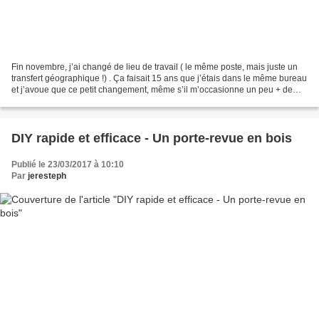
Fin novembre, j’ai changé de lieu de travail ( le même poste, mais juste un
transfert géographique !) . Ça faisait 15 ans que j’étais dans le même bureau
et j’avoue que ce petit changement, même s’il m’occasionne un peu + de
route, a un petit goût de...
DIY rapide et efficace - Un porte-revue en bois
Publié le 23/03/2017 à 10:10
Par
jeresteph