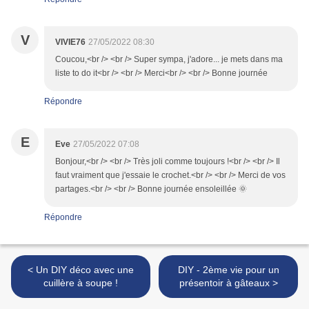
V
VIVIE76
27/05/2022 08:30
Coucou,<br /> <br /> Super sympa, j'adore... je mets dans ma
liste to do it<br /> <br /> Merci<br /> <br /> Bonne journée
Répondre
E
Eve
27/05/2022 07:08
Bonjour,<br /> <br /> Très joli comme toujours !<br /> <br /> Il
faut vraiment que j'essaie le crochet.<br /> <br /> Merci de vos
partages.<br /> <br /> Bonne journée ensoleillée 🌞
Répondre
< Un DIY déco avec une
DIY - 2ème vie pour un
cuillère à soupe !
présentoir à gâteaux >