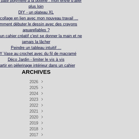
 pâte polymère à la poterie : mon envie d’aller
plus loin
DIY - un plateau XL
collage en lien avec mon nouveau travail ...
mment débuter le dessin avec des crayons
aquarellables ?
 un cahier créatif c'est se donner la main et ne
jamais la lâcher
Peindre un tableau intuitif ...
Y Vase au crochet avec du fil de macramé
Déco Jardin - limiter le vis à vis
artir en pèlerinage intérieur dans un cahier
ARCHIVES
2026
2025
Juillet
(5)
Décembre
2024
Juin
(4)
(4)
Novembre
Décembre
2023
Mai
(3)
(3)
(2)
Décembre
Novembre
Octobre
2022
Avril
(3)
(4)
(24)
(2)
Septembre
Novembre
Décembre
Octobre
2021
Mars
(3)
(5)
(3)
(5)
(1)
Septembre
Novembre
Décembre
Octobre
2020
Janvier
Août
(1)
(1)
(5)
(2)
(4)
(3)
Septembre
Novembre
Décembre
Octobre
2019
Juillet
Août
(2)
(2)
(6)
(5)
(7)
(3)
Septembre
Septembre
Novembre
Décembre
2018
Juillet
Août
Juin
(1)
(2)
(4)
(6)
(6)
(6)
(6)
Novembre
Décembre
Octobre
2017
Juillet
Août
Août
Juin
Mai
(1)
(4)
(4)
(2)
(1)
(5)
(4)
(1)