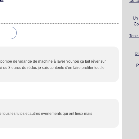
De la
Un 
Co
Tenir
DI
e pompe de vidange de machine à laver Youhou ça fait rêver sur
P
ai eu 3 euros de réduc je suis contente d'en faire profiter tout le
ue tous les tutos et autres évenements qui ont lieux mais