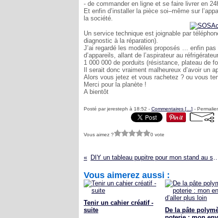
- de commander en ligne et se faire livrer en 24
Et enfin d’installer la pièce soi–même sur l’appa
la société.
Un service technique est joignable par téléphone
diagnostic à la réparation).
J’ai regardé les modèles proposés … enfin pas 
d’appareils, allant de l’aspirateur au réfrigérat
1 000 000 de porduits (résistance, plateau de fo
Il serait donc vraiment malheureux d’avoir un app
Alors vous jetez et vous rachetez ? ou vous ten
Merci pour la planète !
A bientôt
Posté par jeresteph à 18:52 -
Commentaires [
…
]
- Permalien
Vous aimez ?
0 vote
DIY un tableau pupitre pour mon stand au salon
Vous aimerez aussi :
Tenir un cahier créatif -
suite
De la pâte polymè
poterie : mon env