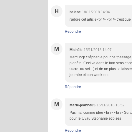
H
helene
18/11/2018 14:04
j'adore cet article<br /> <br /> c'est q
Répondre
M
Michèle
15/11/2018 14:07
Merci bcp Stéphanie pour ce "passage de
planète. Ceci va dans le bon sens et co
sucre, au sel....] et de ne plus se laiss
journée et bon week-end...
Répondre
M
Marie-jeanne85
15/11/2018 13:52
Pas mal comme idee <br /> <br /> Surto
pour le tuyau Stéphanie et bises
Répondre