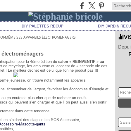
DIY PALETTES RECUP
DIY JARDIN REC
VI
SOI-MÊME SES APPAREILS ÉLECTROMÉNAGERS
Depuis
s électroménagers
ticipation pour la 4
ème
édition du
salon « REINVENTIF » au
et de recyclage, les amoureux du concept de « seconde vie des
et ! Le meilleur déchet est celui que l'on ne produit pas !!!
2
ème
jeunesse, on trouve notamment les appareils
insi économiser de l’argent, favoriser les économies d’énergie et
e ou ça couterait plus cher que de racheter un neuf»
ssos qui peuvent s’en charger et que l’ on peut aussi s’en sortir
ctement dans cette tendance.
eil en s’aidant des diagnostics SOS Accessoire,
patibles,