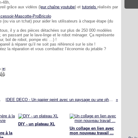
h-48h,
reil grâce aux vidéos (l
eur chaîne youtube
) et
tutoriels
réalisés par
 (ou via un tchat) pour aider les utilisateurs à
chaque étape (du
tous, il y a des pièces détachées sur plus de 250 000 modèles
eur, en passant par le lave-linge et le robot ménager. Ça représente
ur, bol de robot, pompe etc …) !
areil à réparer qu’il ne soit pas référencé sur le site !
tez la réparation et vous combattez l’économie du jetable ?
 [
#
]
 REINVENTIF
IDEE DECO - Un papier peint avec un paysage ou une photo … pour ou contre ?
DIY - un plateau XL
Un collage en lien avec
re à la
mon nouveau travail ...
ie