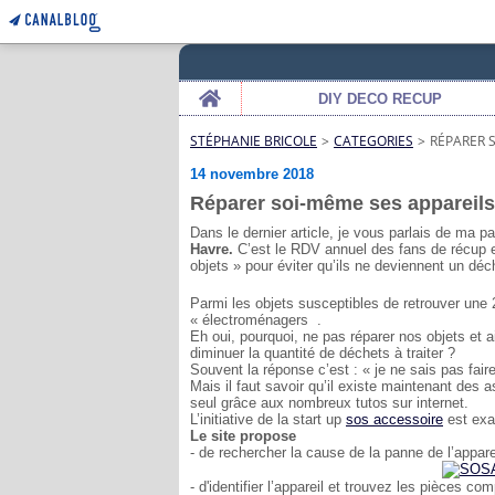
Home
DIY DECO RECUP
STÉPHANIE BRICOLE
>
CATEGORIES
>
RÉPARER 
14 novembre 2018
Réparer soi-même ses appareil
Dans le dernier article, je vous parlais de ma par
Havre.
C’est le RDV annuel des fans de récup 
objets » pour éviter qu’ils ne deviennent un déch
Parmi les objets susceptibles de retrouver une 
« électroménagers .
Eh oui, pourquoi, ne pas réparer nos objets et a
diminuer la quantité de déchets à traiter ?
Souvent la réponse c’est : « je ne sais pas fair
Mais il faut savoir qu’il existe maintenant des a
seul grâce aux nombreux tutos sur internet.
L’initiative de la start up
sos accessoire
est exa
Le site propose
- de rechercher la cause de la panne de l’appar
- d'identifier l’appareil et trouvez les pièces com