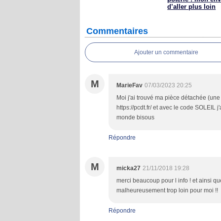
d’aller plus loin
Commentaires
Ajouter un commentaire
M
MarieFav
07/03/2023 20:25
Moi j'ai trouvé ma pièce détachée (un
https://pcdt.fr/ et avec le code SOLEIL j'
monde bisous
Répondre
M
micka27
21/11/2018 19:28
merci beaucoup pour l info ! et ainsi q
malheureusement trop loin pour moi !!
Répondre