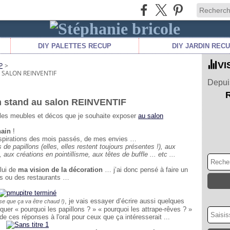
DIY PALETTES RECUP
DIY JARDIN REC
VI
P
>
 SALON REINVENTIF
Depuis
n stand au salon REINVENTIF
r les meubles et décos que je souhaite exposer
au salon
hain
!
nspirations des mois passés, de mes envies …
e papillons (elles, elles restent toujours présentes !), aux
ux créations en pointillisme, aux têtes de buffle ... etc ...
lui de
ma vision de la décoration
… j’ai donc pensé à faire un
s ou des restaurants …
, je vais essayer d’écrire aussi quelques
se que ça va être chaud !)
iquer « pourquoi les papillons ? » « pourquoi les attrape-rêves ? »
de ces réponses à l'oral pour ceux que ça intéresserait ...