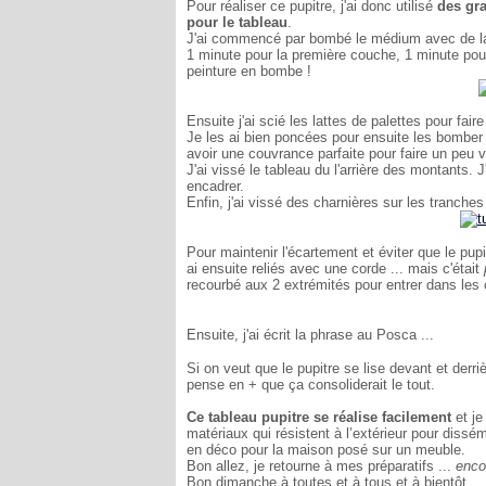
Pour réaliser ce pupitre, j'ai donc utilisé
des gr
pour le tableau
.
J'ai commencé par bombé le médium avec de 
1 minute pour la première couche, 1 minute pour
peinture en bombe !
Ensuite j'ai scié les lattes de palettes pour fair
Je les ai bien poncées pour ensuite les bomber 
avoir une couvrance parfaite pour faire un peu v
J'ai vissé le tableau du l'arrière des montants.
encadrer.
Enfin, j'ai vissé des charnières sur les tranches 
Pour maintenir l'écartement et éviter que le pup
ai ensuite reliés avec une corde ... mais c'était
recourbé aux 2 extrémités pour entrer dans les 
Ensuite, j'ai écrit la phrase au Posca ...
Si on veut que le pupitre se lise devant et derriè
pense en + que ça consoliderait le tout.
Ce tableau pupitre se réalise facilement
et je
matériaux qui résistent à l’extérieur pour dis
en déco pour la maison posé sur un meuble.
Bon allez, je retourne à mes préparatifs ...
enco
Bon dimanche à toutes et à tous et à bientôt