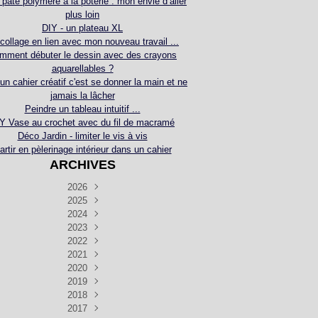
 pâte polymère à la poterie : mon envie d’aller
plus loin
DIY - un plateau XL
collage en lien avec mon nouveau travail ...
mment débuter le dessin avec des crayons
aquarellables ?
 un cahier créatif c'est se donner la main et ne
jamais la lâcher
Peindre un tableau intuitif ...
Y Vase au crochet avec du fil de macramé
Déco Jardin - limiter le vis à vis
artir en pèlerinage intérieur dans un cahier
ARCHIVES
2026
2025
Juillet
(5)
Décembre
2024
Juin
(4)
(4)
Novembre
Décembre
2023
Mai
(3)
(3)
(2)
Décembre
Novembre
Octobre
2022
Avril
(3)
(4)
(24)
(2)
Septembre
Novembre
Décembre
Octobre
2021
Mars
(3)
(5)
(3)
(5)
(1)
Septembre
Novembre
Décembre
Octobre
2020
Janvier
Août
(1)
(1)
(5)
(2)
(4)
(3)
Septembre
Novembre
Décembre
Octobre
2019
Juillet
Août
(2)
(2)
(6)
(5)
(7)
(3)
Septembre
Septembre
Novembre
Décembre
2018
Juillet
Août
Juin
(1)
(2)
(4)
(6)
(6)
(6)
(6)
Novembre
Décembre
Octobre
2017
Juillet
Août
Août
Juin
Mai
(1)
(4)
(4)
(2)
(1)
(5)
(4)
(1)