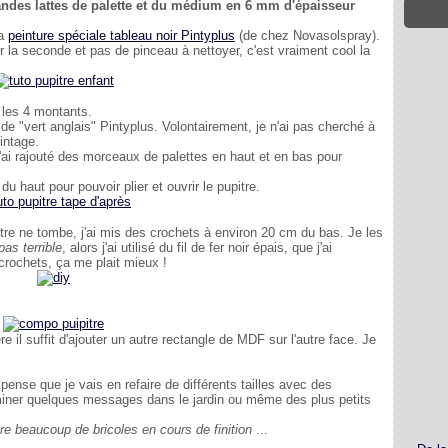
andes lattes de palette et du médium en 6 mm d'épaisseur
la
peinture spéciale tableau noir Pintyplus
(de chez Novasolspray).
 la seconde et pas de pinceau à nettoyer, c'est vraiment cool la
e les 4 montants.
de "vert anglais" Pintyplus. Volontairement, je n'ai pas cherché à
intage.
 J'ai rajouté des morceaux de palettes en haut et en bas pour
du haut pour pouvoir plier et ouvrir le pupitre.
itre ne tombe, j'ai mis des crochets à environ 20 cm du bas. Je les
pas terrible
, alors j'ai utilisé du fil de fer noir épais, que j'ai
crochets, ça me plait mieux !
re il suffit d'ajouter un autre rectangle de MDF sur l'autre face. Je
 pense que je vais en refaire de différents tailles avec des
séminer quelques messages dans le jardin ou même des plus petits
re beaucoup de bricoles en cours de finition
...