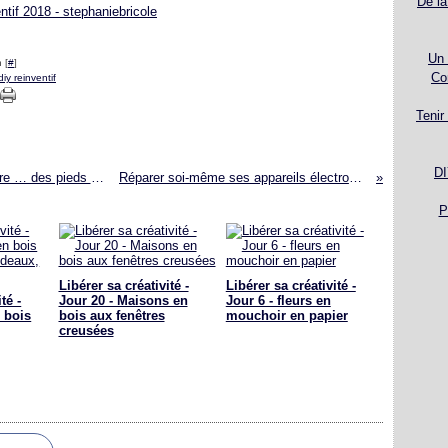
De la
Un 
 [
#
]
Co
diy reinventif
Tenir
DI
DIY déco récup ! Des cintres en bois pour faire … des pieds de meuble !
Réparer soi-même ses appareils électroménagers
P
Libérer sa créativité -
Libérer sa créativité -
té -
Jour 20 - Maisons en
Jour 6 - fleurs en
 bois
bois aux fenêtres
mouchoir en papier
creusées