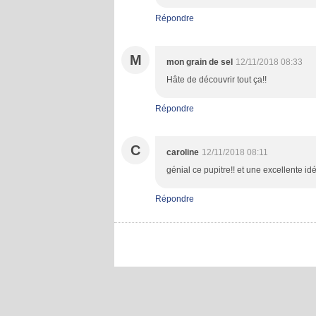
Répondre
M
mon grain de sel
12/11/2018 08:33
Hâte de découvrir tout ça!!
Répondre
C
caroline
12/11/2018 08:11
génial ce pupitre!! et une excellente idée
Répondre