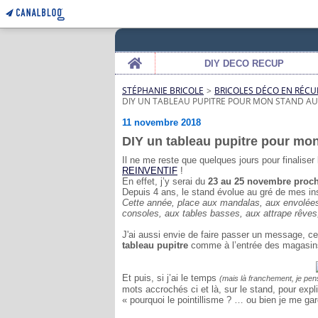
Home
DIY DECO RECUP
STÉPHANIE BRICOLE
>
BRICOLES DÉCO EN RÉCU
DIY UN TABLEAU PUPITRE POUR MON STAND AU
11 novembre 2018
DIY un tableau pupitre pour mo
Il ne me reste que quelques jours pour finalise
REINVENTIF
!
En effet, j’y serai du
23 au 25 novembre proc
Depuis 4 ans, le stand évolue au gré de mes i
Cette année, place aux mandalas, aux envolées d
consoles, aux tables basses, aux attrape rêves, a
J'ai aussi envie de faire passer un message, ce
tableau pupitre
comme à l’entrée des magasin
Et puis, si j’ai le temps
(mais là franchement, je pen
mots accrochés ci et là, sur le stand, pour expl
« pourquoi le pointillisme ? … ou bien je me gar