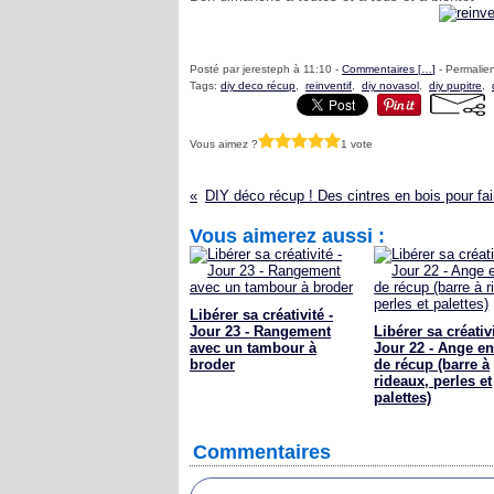
Posté par jeresteph à 11:10 -
Commentaires [
…
]
- Permalien
Tags:
diy deco récup
,
reinventif
,
diy novasol
,
diy pupitre
,
Vous aimez ?
1 vote
Vous aimerez aussi :
Libérer sa créativité -
Jour 23 - Rangement
Libérer sa créativi
avec un tambour à
Jour 22 - Ange en
broder
de récup (barre à
rideaux, perles et
palettes)
Commentaires