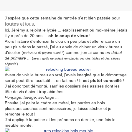
J'espère que cette semaine de rentrée s'est bien passée pour
toutes
et tous
.
Ici, Jérémy a rejoint le lycée ... établissement où moi-même j'étais
il y a près de 20 ans ...
oh le coup de vieux
!
Alors histoire d'enfoncer le clou un peu plus et aller encore un
peu plus dans le passé, j'ai eu envie de chiner un vieux bureau
d'écolier (
) comme j'en ai connu
en début
parfois on dit pupitre aussi ?
de primaire
... (
avant qu'ils ne soient remplacés par des tables et des sièges
).
séparés
Avant de voir le bureau en vrai, j'avais imaginé que le démontage
serait peut-être facultatif ... en fait non !
Il est plutôt conseillé
!
J'ai donc tout démonté, sauf les dossiers des assises dont les
tête de vis étaient trop abimées.
Ponçage, lavage, séchage ...
Ensuite j'ai peint le cadre en métal, les parties en bois ...
plusieurs couches sont nécessaires, je laisse sécher et je
remonte le tout !
J'ai appliqué la patine et les prénoms en dernier, une fois le
meuble monté.