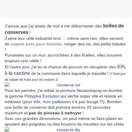
boîtes de
J’avoue que j’ai assez de mal à me débarrasser des
conserves
!
J’aime leur côté industriel brut … même sans rien, elles servent
de
supers pots pour bricoler
, ranger des vis, des petits bidules
!
Punaisées sur un mur, accrochées à des ficelles, elles trouvent
toujours une utilité !
XXL
Et l’autre jour, j’ai eu la chance de pouvoir en récupérer des
à la cantine
de la commune dans laquelle je travaille !
(C’était jour
de salade de fruits pour les enfants !)
Pour les peindre, j'ai utilisé la peinture Novasolspray en bombe,
la gamme
Pintyplus Evolution
qui sèche super vite et résiste en
extérieur (pour info,
mon paillasson
n'a pas bougé !!!). Bomber
une boîte de conserve doit prendre environ 20 secondes
maximum et
pas de pinceau à nettoyer
!
Avec ces grandes dimensions, on peut même se faire plaisir en
ajoutant des poignées ou des
boutons de meubles
sur les côtés.