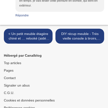
en temps. je vais tester cette peinture en bombe, qui tient en
extérieur.
Répondre
< Un petit meuble étagère
DIY récup meuble - Très
chiné et … relooké (aidée
vieille console à tiroirs,
par ma clouteuse !)
réparée et patinée >
Hébergé par Canalblog
Top articles
Pages
Contact
Signaler un abus
C.G.U.
Cookies et données personnelles
Préférences cookies