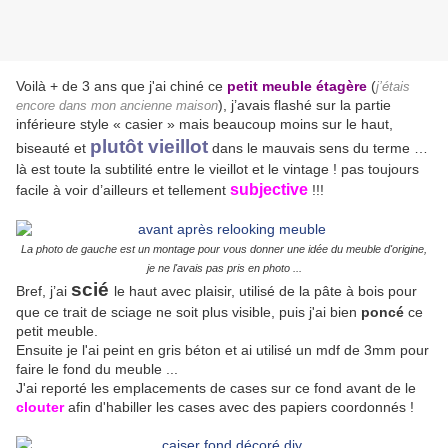
Voilà + de 3 ans que j'ai chiné ce
petit meuble étagère
(
j’étais
), j’avais flashé sur la partie
encore dans mon ancienne maison
inférieure style « casier » mais beaucoup moins sur le haut,
plutôt vieillot
biseauté et
dans le mauvais sens du terme …
là est toute la subtilité entre le vieillot et le vintage ! pas toujours
subjective
facile à voir d’ailleurs et tellement
!!!
La photo de gauche est un montage pour vous donner une idée du meuble d'origine,
je ne l'avais pas pris en photo ...
scié
Bref, j’ai
le haut avec plaisir, utilisé de la pâte à bois pour
que ce trait de sciage ne soit plus visible, puis j'ai bien
poncé
ce
petit meuble.
Ensuite je l'ai peint en gris béton et ai utilisé un mdf de 3mm pour
faire le fond du meuble ...
J'ai reporté les emplacements de cases sur ce fond avant de le
clouter
afin d'habiller les cases avec des papiers coordonnés !