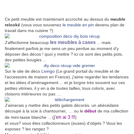
Ce petit meuble est maintenant accroché au dessus du
meuble
relooké
(vous vous souvenez
le meuble en pin
devenu plan de
travail dans ma cuisine ?)
les meubles à cases
J'affectionne beaucoup
... mais
finalement parfois je me sens un peu perdue au moment d'y
déposer des décos ! quoi y mettre ? ici ce sont des petits pots,
des petites bougies ...
Sur le site de déco
Livingo
(
Le grand portail du meuble et de
l’accessoire de maison en France)
, j'aime regarder les tendances
et les idées d'aménagement ... et je lorgne très souvent sur ces
petites vitrines, il y en a de toutes tailles, tous coloris, avec
cloisons intérieures ou pas ....
J'aimerais y mettre des petits galets décorés, un abécédaire
découpé à la scie à chantourner, ... ou le
début
de ma collection
j'
en ai 3 !!!
de mini-tasse blanche ... (
)
et vous? vous êtes collectionneurs (euses) d'objets ? Vous les
exposez ? les rangez ?