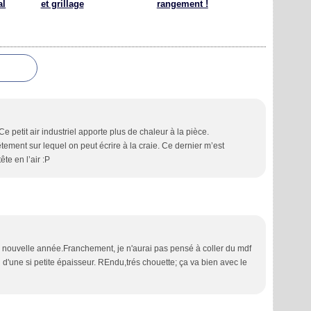
al
et grillage
rangement !
Ce petit air industriel apporte plus de chaleur à la pièce.
tement sur lequel on peut écrire à la craie. Ce dernier m’est
ête en l’air :P
e nouvelle année.Franchement, je n'aurai pas pensé à coller du mdf
u d'une si petite épaisseur. REndu,trés chouette; ça va bien avec le