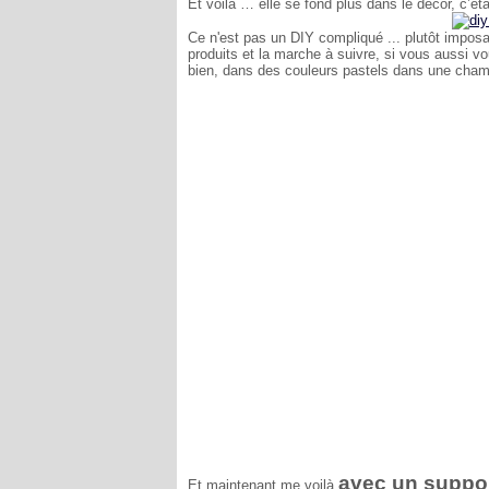
Et voilà … elle se fond plus dans le décor, c’éta
Ce n'est pas un DIY compliqué ... plutôt impos
produits et la marche à suivre, si vous aussi vo
bien, dans des couleurs pastels dans une chambre
avec un suppo
Et maintenant me voilà