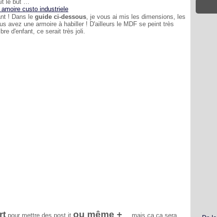
it le but …
ant ! Dans le
guide ci-dessous
, je vous ai mis les dimensions, les
us avez une armoire à habiller ! D'ailleurs le MDF se peint très
 d'enfant, ce serait très joli.
rt
ou même +
pour mettre des post it
... mais ça ça sera