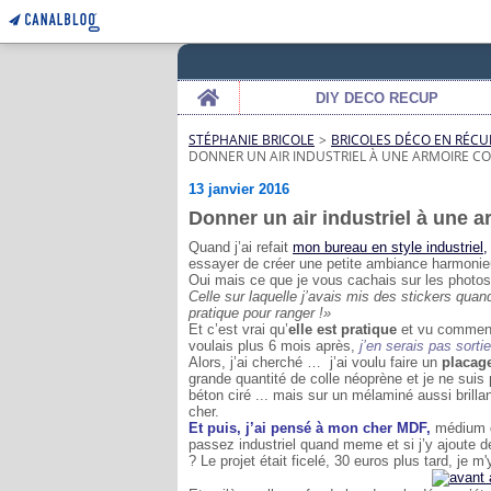
Home
DIY DECO RECUP
STÉPHANIE BRICOLE
>
BRICOLES DÉCO EN RÉCU
DONNER UN AIR INDUSTRIEL À UNE ARMOIRE C
13 janvier 2016
Donner un air industriel à une 
Quand j’ai refait
mon bureau en style industriel,
essayer de créer une petite ambiance harmonieu
Oui mais ce que je vous cachais sur les photos 
Celle sur laquelle j’avais mis des stickers quan
pratique pour ranger !»
Et c’est vrai qu’
elle est pratique
et vu comment 
voulais plus 6 mois après,
j’en serais pas sortie
Alors, j’ai cherché … j’ai voulu faire un
placag
grande quantité de colle néoprène et je ne suis
béton ciré ... mais sur un mélaminé aussi brillant
cher.
Et puis, j’ai pensé à mon cher MDF,
médium qu
passez industriel quand meme et si j’y ajoute de
? Le projet était ficelé, 30 euros plus tard, je m'