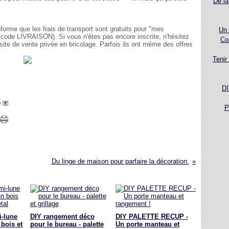
De la
nforme que les frais de transport sont gratuits pour "mes
Un 
 le code LIVRAISON) Si vous n'êtes pas encore inscrite, n'hésitez
Co
 site de vente privée en bricolage. Parfois ils ont même des offres
Tenir
DI
 [
#
]
P
Du linge de maison pour parfaire la décoration.
i-lune
DIY rangement déco
DIY PALETTE RECUP -
 bois et
pour le bureau - palette
Un porte manteau et