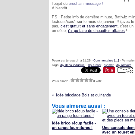
l’objet du
prochain message !
A bientôt
PS : Petite info de dernière minute, Batiwiz m'i
lecteurs/ices" sur le mois de janvier !!! (avec
pas,
c'est gratuit et sans engagement
, c'est un
en déco,
j'ai pu faire de chouettes affaires
!
Posté par jeresteph à 11:29 -
Commentaires [
…
]
- Permalien
Tags:
diy deco industriel
,
diy atelier
,
diy mdf
,
diy armoire
Vous aimez ?
0 vote
Idée bricolage Bois et guirlande
Vous aimerez aussi :
Idée brico récup facile -
un range fournitures !
Une console dem
avec un touret en