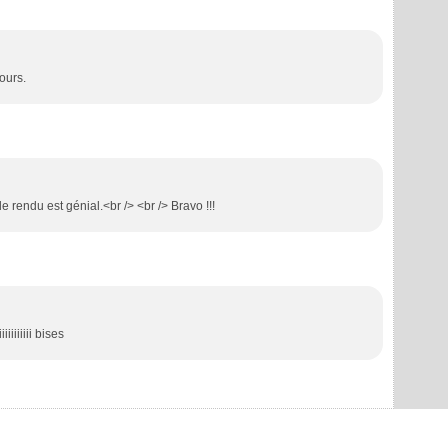
ours.
e rendu est génial.<br /> <br /> Bravo !!!
iiiiiii bises