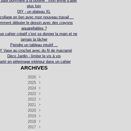
 pâte polymère à la poterie : mon envie d’aller
plus loin
DIY - un plateau XL
collage en lien avec mon nouveau travail ...
mment débuter le dessin avec des crayons
aquarellables ?
 un cahier créatif c'est se donner la main et ne
jamais la lâcher
Peindre un tableau intuitif ...
Y Vase au crochet avec du fil de macramé
Déco Jardin - limiter le vis à vis
artir en pèlerinage intérieur dans un cahier
ARCHIVES
2026
2025
Juillet
(5)
Décembre
2024
Juin
(4)
(4)
Novembre
Décembre
2023
Mai
(3)
(3)
(2)
Décembre
Novembre
Octobre
2022
Avril
(3)
(4)
(24)
(2)
Septembre
Novembre
Décembre
Octobre
2021
Mars
(3)
(5)
(3)
(5)
(1)
Septembre
Novembre
Décembre
Octobre
2020
Janvier
Août
(1)
(1)
(5)
(2)
(4)
(3)
Septembre
Novembre
Décembre
Octobre
2019
Juillet
Août
(2)
(2)
(6)
(5)
(7)
(3)
Septembre
Septembre
Novembre
Décembre
2018
Juillet
Août
Juin
(1)
(2)
(4)
(6)
(6)
(6)
(6)
Novembre
Décembre
Octobre
2017
Juillet
Août
Août
Juin
Mai
(1)
(4)
(4)
(2)
(1)
(5)
(4)
(1)