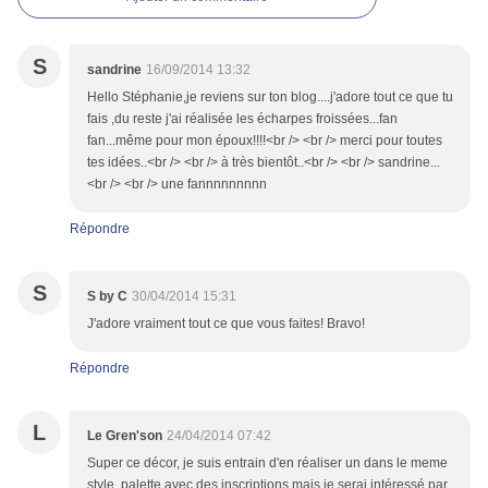
S
sandrine
16/09/2014 13:32
Hello Stéphanie,je reviens sur ton blog....j'adore tout ce que tu
fais ,du reste j'ai réalisée les écharpes froissées...fan
fan...même pour mon époux!!!!<br /> <br /> merci pour toutes
tes idées..<br /> <br /> à très bientôt..<br /> <br /> sandrine...
<br /> <br /> une fannnnnnnnn
Répondre
S
S by C
30/04/2014 15:31
J'adore vraiment tout ce que vous faites! Bravo!
Répondre
L
Le Gren'son
24/04/2014 07:42
Super ce décor, je suis entrain d'en réaliser un dans le meme
style, palette avec des inscriptions mais je serai intéressé par