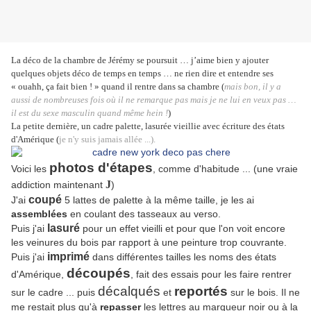
La déco de la chambre de Jérémy se poursuit … j’aime bien y ajouter
quelques objets déco de temps en temps … ne rien dire et entendre ses
« ouahh, ça fait bien ! » quand il rentre dans sa chambre (
mais bon, il y a
aussi de nombreuses fois où il ne remarque pas mais je ne lui en veux pas …
il est du sexe masculin quand même hein !
)
La petite dernière, un cadre palette, lasurée vieillie avec écriture des états
d'Amérique (
je n'y suis jamais allée ...).
photos d'étapes
Voici les
, comme d'habitude ... (une vraie
J
addiction maintenant
)
coupé
J'ai
5 lattes de palette à la même taille, je les ai
assemblées
en coulant des tasseaux au verso.
lasuré
Puis j'ai
pour un effet vieilli et pour que l'on voit encore
les veinures du bois par rapport à une peinture trop couvrante.
imprimé
Puis j'ai
dans différentes tailles les noms des états
découpés
d'Amérique,
, fait des essais pour les faire rentrer
décalqués
reportés
sur le cadre ... puis
et
sur le bois. Il ne
me restait plus qu'à
repasser
les lettres au marqueur noir ou à la