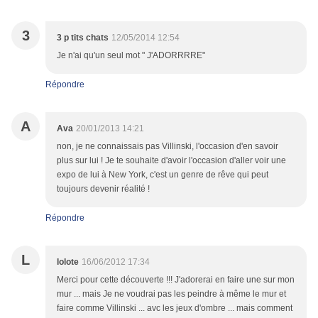
3
3 p tits chats
12/05/2014 12:54
Je n'ai qu'un seul mot " J'ADORRRRE"
Répondre
A
Ava
20/01/2013 14:21
non, je ne connaissais pas Villinski, l'occasion d'en savoir
plus sur lui ! Je te souhaite d'avoir l'occasion d'aller voir une
expo de lui à New York, c'est un genre de rêve qui peut
toujours devenir réalité !
Répondre
L
lolote
16/06/2012 17:34
Merci pour cette découverte !!! J'adorerai en faire une sur mon
mur ... mais Je ne voudrai pas les peindre à même le mur et
faire comme Villinski ... avc les jeux d'ombre ... mais comment