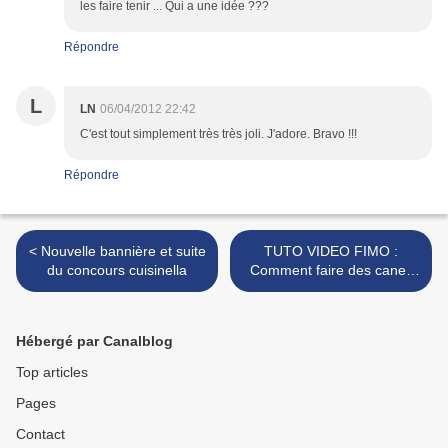
les faire tenir ... Qui a une idée ???
Répondre
L
LN
06/04/2012 22:42
C'est tout simplement très très joli. J'adore. Bravo !!!
Répondre
< Nouvelle bannière et suite
TUTO VIDEO FIMO :
du concours cuisinella
Comment faire des canes
diverses et variées en 5
minutes avec une seringue
clay gun spéciale FIMO? >
Hébergé par Canalblog
Top articles
Pages
Contact