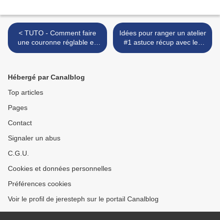
< TUTO - Comment faire
Idées pour ranger un atelier
une couronne réglable en
#1 astuce récup avec les
feutrine pour enfant pour la
bidons de javel !!! >
galette des rois !
Hébergé par Canalblog
Top articles
Pages
Contact
Signaler un abus
C.G.U.
Cookies et données personnelles
Préférences cookies
Voir le profil de jeresteph sur le portail Canalblog