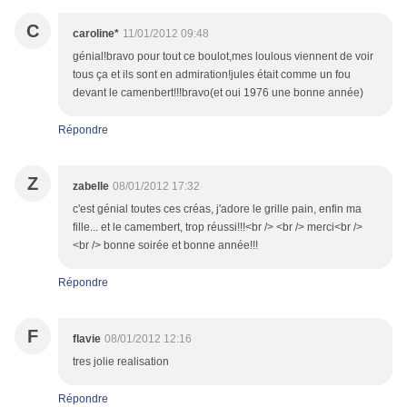
C
caroline*
11/01/2012 09:48
génial!bravo pour tout ce boulot,mes loulous viennent de voir
tous ça et ils sont en admiration!jules était comme un fou
devant le camenbert!!!bravo(et oui 1976 une bonne année)
Répondre
Z
zabelle
08/01/2012 17:32
c'est génial toutes ces créas, j'adore le grille pain, enfin ma
fille... et le camembert, trop réussi!!!<br /> <br /> merci<br />
<br /> bonne soirée et bonne année!!!
Répondre
F
flavie
08/01/2012 12:16
tres jolie realisation
Répondre