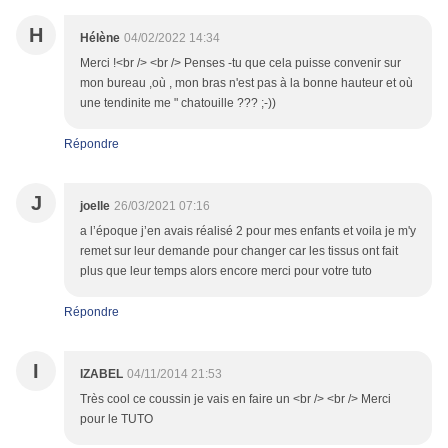
H
Hélène
04/02/2022 14:34
Merci !<br /> <br /> Penses -tu que cela puisse convenir sur
mon bureau ,où , mon bras n'est pas à la bonne hauteur et où
une tendinite me " chatouille ??? ;-))
Répondre
J
joelle
26/03/2021 07:16
a l’époque j’en avais réalisé 2 pour mes enfants et voila je m'y
remet sur leur demande pour changer car les tissus ont fait
plus que leur temps alors encore merci pour votre tuto
Répondre
I
IZABEL
04/11/2014 21:53
Très cool ce coussin je vais en faire un <br /> <br /> Merci
pour le TUTO