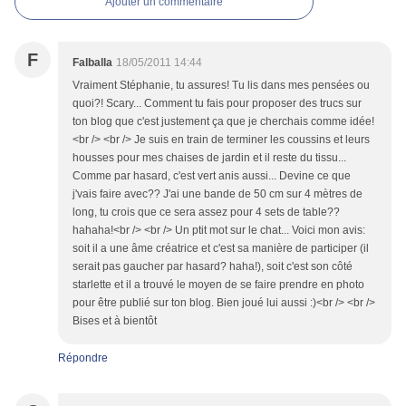
Ajouter un commentaire
F
Falballa
18/05/2011 14:44
Vraiment Stéphanie, tu assures! Tu lis dans mes pensées ou
quoi?! Scary... Comment tu fais pour proposer des trucs sur
ton blog que c'est justement ça que je cherchais comme idée!
<br /> <br /> Je suis en train de terminer les coussins et leurs
housses pour mes chaises de jardin et il reste du tissu...
Comme par hasard, c'est vert anis aussi... Devine ce que
j'vais faire avec?? J'ai une bande de 50 cm sur 4 mètres de
long, tu crois que ce sera assez pour 4 sets de table??
hahaha!<br /> <br /> Un ptit mot sur le chat... Voici mon avis:
soit il a une âme créatrice et c'est sa manière de participer (il
serait pas gaucher par hasard? haha!), soit c'est son côté
starlette et il a trouvé le moyen de se faire prendre en photo
pour être publié sur ton blog. Bien joué lui aussi :)<br /> <br />
Bises et à bientôt
Répondre