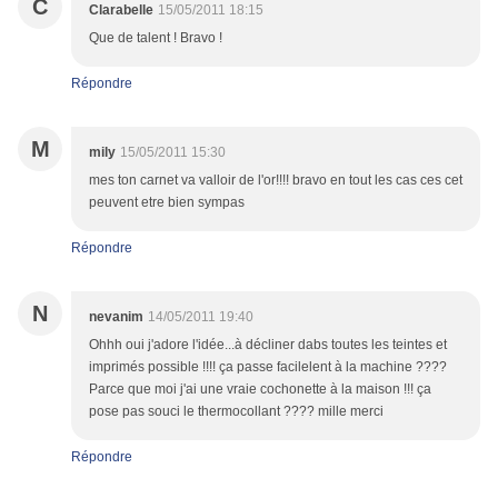
C
Clarabelle
15/05/2011 18:15
Que de talent ! Bravo !
Répondre
M
mily
15/05/2011 15:30
mes ton carnet va valloir de l'or!!!! bravo en tout les cas ces cet
peuvent etre bien sympas
Répondre
N
nevanim
14/05/2011 19:40
Ohhh oui j'adore l'idée...à décliner dabs toutes les teintes et
imprimés possible !!!! ça passe facilelent à la machine ????
Parce que moi j'ai une vraie cochonette à la maison !!! ça
pose pas souci le thermocollant ???? mille merci
Répondre