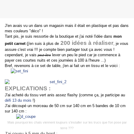
J'en avais vu un dans un magasin mais il était en plastique et pas dans
mes couleurs "déco" !
Tant pis, je suis ressortie de la boutique et j'ai noté l'idée dans
mon
200 idées à réaliser
petit carnet
(j'en suis à plus de
, je vous
assure c'est vrai !!! je compte bien partager tout ça avec vous !
cependant, je vais
lever un peu le pied car je commence à
peut-être
payer ces courtes nuits et ces journées à 100 à l'heure ...)
Bref, revenons à ce set de table, j'en ai fait un en tissu et le voici :
EXPLICATIONS :
J'ai acheté du tissu vert anis assez flashy (comme ça, je participe au
défi 13 du mois
!)
J'ai découpé un morceau de 50 cm sur 140 cm en 5 bandes de 10 cm
sur 140 cm :
Mais pourquoi les chats viennent toujours s'installer sur les trucs que l'on pose par
terre ???
J'ai cousu à 5 mm du bord :