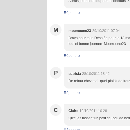
Aurais-je encore louper un concours ?? 
Répondre
M
moumoune23
29/10/2011 07:04
Bravo pour tout. Désolée pour le 18 mai
tout et bonne journée. Moumoune23
Répondre
P
patricia
28/10/2011 18:42
De retour chez moi, quel plaisir de tr
Répondre
C
Claire
19/10/2011 10:28
Qu'elles fassent un petit coucou de notr