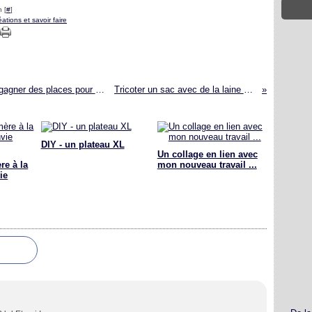
 [
#
]
ations et savoir faire
Faire des magnets originaux et ... vous faire gagner des places pour le Salon Créations et savoir faire !!!
Tricoter un sac avec de la laine pompon - Tuto - DIY
DIY - un plateau XL
Un collage en lien avec
re à la
mon nouveau travail ...
ie