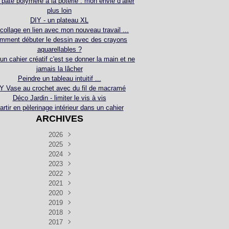
 pâte polymère à la poterie : mon envie d’aller
plus loin
DIY - un plateau XL
collage en lien avec mon nouveau travail ...
mment débuter le dessin avec des crayons
aquarellables ?
 un cahier créatif c'est se donner la main et ne
jamais la lâcher
Peindre un tableau intuitif ...
Y Vase au crochet avec du fil de macramé
Déco Jardin - limiter le vis à vis
artir en pèlerinage intérieur dans un cahier
ARCHIVES
2026
2025
Juillet
(5)
Décembre
2024
Juin
(4)
(4)
Novembre
Décembre
2023
Mai
(3)
(3)
(2)
Décembre
Novembre
Octobre
2022
Avril
(3)
(4)
(24)
(2)
Septembre
Novembre
Décembre
Octobre
2021
Mars
(3)
(5)
(3)
(5)
(1)
Septembre
Novembre
Décembre
Octobre
2020
Janvier
Août
(1)
(1)
(5)
(2)
(4)
(3)
Septembre
Novembre
Décembre
Octobre
2019
Juillet
Août
(2)
(2)
(6)
(5)
(7)
(3)
Septembre
Septembre
Novembre
Décembre
2018
Juillet
Août
Juin
(1)
(2)
(4)
(6)
(6)
(6)
(6)
Novembre
Décembre
Octobre
2017
Juillet
Août
Août
Juin
Mai
(1)
(4)
(4)
(2)
(1)
(5)
(4)
(1)