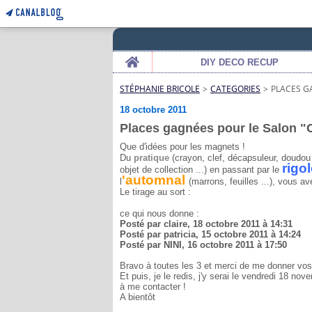
Home
DIY DECO RECUP
STÉPHANIE BRICOLE
>
CATEGORIES
>
PLACES GA
18 octobre 2011
Places gagnées pour le Salon "C
Que d'idées pour les magnets !
Du
pratique
(crayon, clef, décapsuleur, doudou 
rigo
objet de collection ...) en passant par le
'automnal
l
(marrons, feuilles ...), vous a
Le tirage au sort :
ce qui nous donne :
Posté par claire, 18 octobre 2011 à 14:31
Posté par patricia, 15 octobre 2011 à 14:24
Posté par NINI, 16 octobre 2011 à 17:50
Bravo à toutes les 3 et merci de me donner vo
Et puis, je le redis, j'y serai le vendredi 18 no
à me contacter !
A bientôt