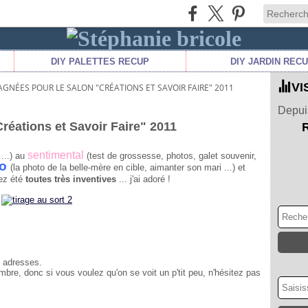
DIY PALETTES RECUP
DIY JARDIN REC
VI
GNÉES POUR LE SALON "CRÉATIONS ET SAVOIR FAIRE" 2011
Depuis
réations et Savoir Faire" 2011
sentimental
...) au
(test de grossesse, photos, galet souvenir,
lo
(la photo de la belle-mère en cible, aimanter son mari ...) et
vez été
toutes très inventives
... j'ai adoré !
s adresses.
vembre, donc si vous voulez qu'on se voit un p'tit peu, n'hésitez pas