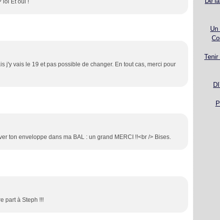
De la
lol Et oui !
Un 
Co
Tenir
s j'y vais le 19 et pas possible de changer. En tout cas, merci pour
DI
P
ouver ton enveloppe dans ma BAL : un grand MERCI !!<br /> Bises.
e part à Steph !!!