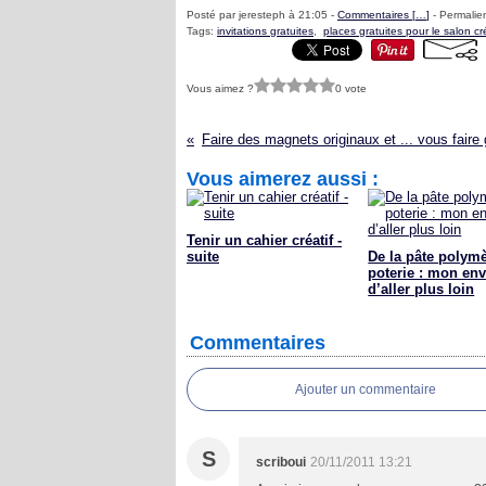
Posté par jeresteph à 21:05 -
Commentaires [
…
]
- Permalien
Tags:
invitations gratuites
,
places gratuites pour le salon cré
Vous aimez ?
0 vote
Vous aimerez aussi :
Tenir un cahier créatif -
suite
De la pâte polymè
poterie : mon env
d’aller plus loin
Commentaires
Ajouter un commentaire
S
scriboui
20/11/2011 13:21