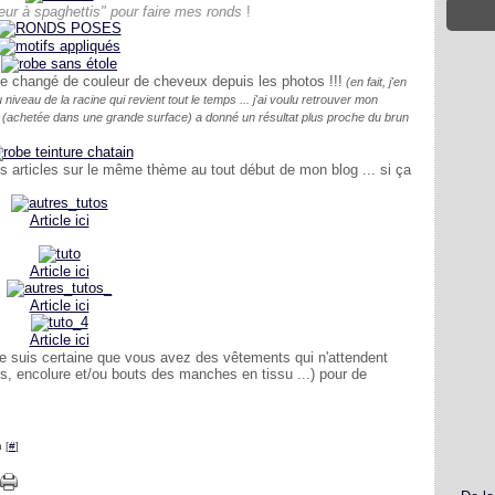
eur à spaghettis" pour faire mes ronds
!
me changé de couleur de cheveux depuis les photos !!!
(en fait, j'en
veau de la racine qui revient tout le temps ... j'ai voulu retrouver mon
oré" (achetée dans une grande surface) a donné un résultat plus proche du brun
s articles sur le même thème au tout début de mon blog ... si ça
Article ici
Article ici
Article ici
Article ici
je suis certaine que vous avez des vêtements qui n'attendent
s, encolure et/ou bouts des manches en tissu ...) pour de
 [
#
]