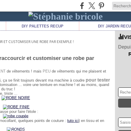
DIY PALETTES RECUP
DIY JARDIN REC
VI
IR ET CUSTOMISER UNE ROBE PAR EXEMPLE !
Depuis
 raccourcir et customiser une robe par
ENT
de vêtements ! mais
PEU
de vêtements qui me plaisent et
pour tester
ri, ça se finit toujours devant ma machine à coudre
omisation ... voire une teinture en machine ! et au moins, quand
 du truc !
, triste ...
basse pour faire l'étole :
rmocollant, quelques points de couture :
tuto ici
) en tissu et en