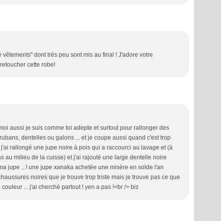
vêtements" dont très peu sont mis au final ! J'adore votre
 retoucher cette robe!
moi aussi je suis comme toi adepte et surtout pour rallonger des
rubans, dentelles ou galons ... et je coupe aussi quand c'est trop
là j'ai rallongé une jupe noire à pois qui a raccourci au lavage et (à
u milieu de la cuisse) et j'ai rajouté une large dentelle noire
e ma jupe ...! une jupe xanaka achetée une misère en solde l'an
haussures noires que je trouve trop triste mais je trouve pas ce que
 couleur ... j'ai cherché partout ! yen a pas !<br /> biz