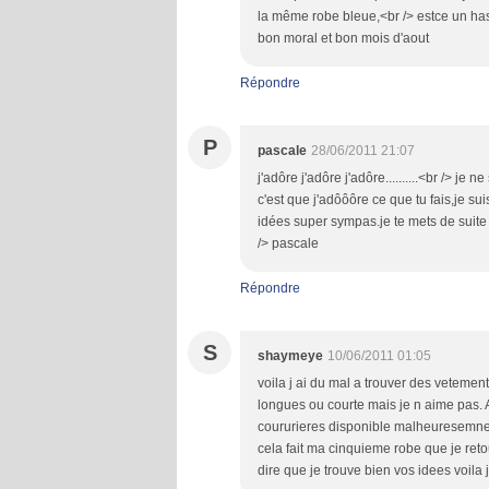
la même robe bleue,<br /> estce un has
bon moral et bon mois d'aout
Répondre
P
pascale
28/06/2011 21:07
j'adôre j'adôre j'adôre..........<br /> j
c'est que j'adôôôre ce que tu fais,je sui
idées super sympas.je te mets de suite 
/> pascale
Répondre
S
shaymeye
10/06/2011 01:05
voila j ai du mal a trouver des vetement
longues ou courte mais je n aime pas
coururieres disponible malheuresemnet 
cela fait ma cinquieme robe que je retou
dire que je trouve bien vos idees voila