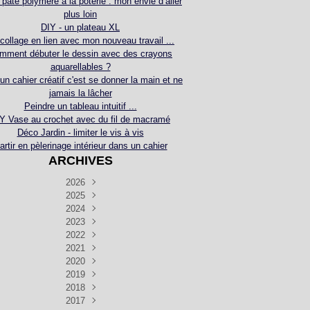
 pâte polymère à la poterie : mon envie d’aller
plus loin
DIY - un plateau XL
collage en lien avec mon nouveau travail ...
mment débuter le dessin avec des crayons
aquarellables ?
 un cahier créatif c'est se donner la main et ne
jamais la lâcher
Peindre un tableau intuitif ...
Y Vase au crochet avec du fil de macramé
Déco Jardin - limiter le vis à vis
artir en pèlerinage intérieur dans un cahier
ARCHIVES
2026
2025
Juillet
(5)
Décembre
2024
Juin
(4)
(4)
Novembre
Décembre
2023
Mai
(3)
(3)
(2)
Décembre
Novembre
Octobre
2022
Avril
(3)
(4)
(24)
(2)
Septembre
Novembre
Décembre
Octobre
2021
Mars
(3)
(5)
(3)
(5)
(1)
Septembre
Novembre
Décembre
Octobre
2020
Janvier
Août
(1)
(1)
(5)
(2)
(4)
(3)
Septembre
Novembre
Décembre
Octobre
2019
Juillet
Août
(2)
(2)
(6)
(5)
(7)
(3)
Septembre
Septembre
Novembre
Décembre
2018
Juillet
Août
Juin
(1)
(2)
(4)
(6)
(6)
(6)
(6)
Novembre
Décembre
Octobre
2017
Juillet
Août
Août
Juin
Mai
(1)
(4)
(4)
(2)
(1)
(5)
(4)
(1)