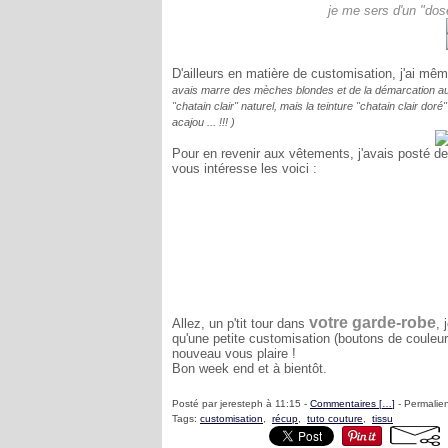
je me sers d'un "dos
D'ailleurs en matière de customisation, j'ai mê
avais marre des mèches blondes et de la démarcation au ni
"chatain clair" naturel, mais la teinture "chatain clair d
acajou ... !!! )
Pour en revenir aux vêtements, j'avais posté de
vous intéresse les voici :
votre garde-robe
Allez, un p'tit tour dans
, 
qu'une petite customisation (boutons de couleur
nouveau vous plaire !
Bon week end et à bientôt.
Posté par jeresteph à 11:15 -
Commentaires [
…
]
- Permalien
Tags:
customisation
,
récup
,
tuto couture
,
tissu