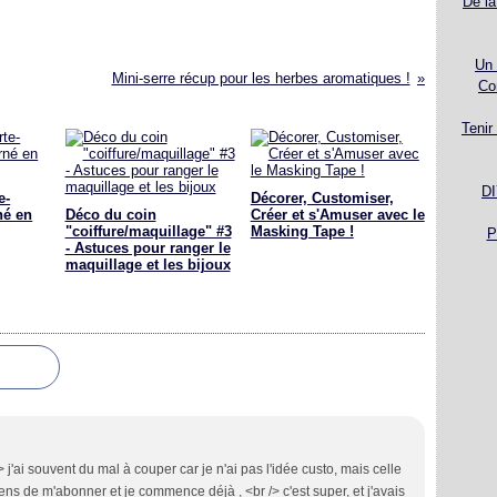
De la
Un 
Mini-serre récup pour les herbes aromatiques !
Co
Tenir
DI
e-
Décorer, Customiser,
né en
Déco du coin
Créer et s'Amuser avec le
"coiffure/maquillage" #3
Masking Tape !
P
- Astuces pour ranger le
maquillage et les bijoux
 j'ai souvent du mal à couper car je n'ai pas l'idée custo, mais celle
iens de m'abonner et je commence déjà , <br /> c'est super, et j'avais