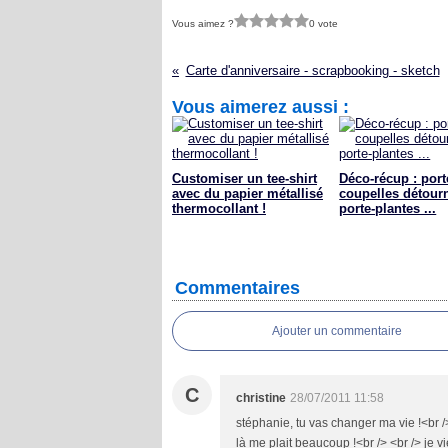
Vous aimez ?
0 vote
Carte d'anniversaire - scrapbooking - sketch
Vous aimerez aussi :
Customiser un tee-shirt
Déco-récup : port
avec du papier métallisé
coupelles détour
thermocollant !
porte-plantes ...
Commentaires
Ajouter un commentaire
C
christine
28/07/2011 11:58
stéphanie, tu vas changer ma vie !<br />
là me plait beaucoup !<br /> <br /> je v