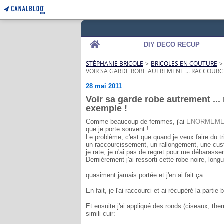
Home
DIY DECO RECUP
STÉPHANIE BRICOLE
>
BRICOLES EN COUTURE
>
VOIR SA GARDE ROBE AUTREMENT ... RACCOURC
28 mai 2011
Voir sa garde robe autrement ...
exemple !
Comme beaucoup de femmes, j'ai
ENORMEM
que je porte souvent !
Le problème, c'est que quand je veux faire du t
un raccourcissement, un rallongement, une cust
je rate, je n'ai pas de regret pour me débarasser
Dernièrement j'ai ressorti cette robe noire, longue
quasiment jamais portée et j'en ai fait ça :
En fait, je l'ai raccourci et ai récupéré la partie 
Et ensuite j'ai appliqué des ronds (ciseaux, the
simili cuir: