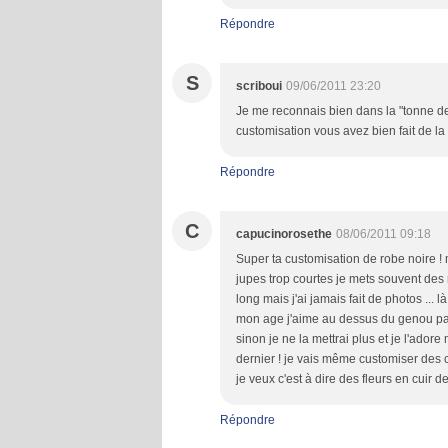
Répondre
S
scriboui
09/06/2011 23:20
Je me reconnais bien dans la "tonne de 
customisation vous avez bien fait de la
Répondre
C
capucinorosethe
08/06/2011 09:18
Super ta customisation de robe noire ! 
jupes trop courtes je mets souvent des 
long mais j'ai jamais fait de photos ... 
mon age j'aime au dessus du genou pas a
sinon je ne la mettrai plus et je l'ador
dernier ! je vais même customiser des c
je veux c'est à dire des fleurs en cuir de
Répondre