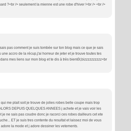
ard ?<br /> seulement la mienne est une robe d'hiver !<br /> <br />
e ne sais pas comment je suis tombée sur ton blog mais ce que je sais
s une accro de la récup,j'ai horreur de jeter et je trouve toutes tes
dans mes liens sur mon blog et te dis à très bientôt,bizzzzzzzzzz<br
 qui me plait soit je trouve de jolies robes belle coupe mais trop
. ALORS DEPUIS QUELQUES ANNEES j achete et je vais voir les
je ne sais pas coudre donc je racorci ces robes dailleurs cet ete
che... ET je suis tres contente du resultat et laissez moi de vous
 j adore la mode et j adore dessiner les vetements.