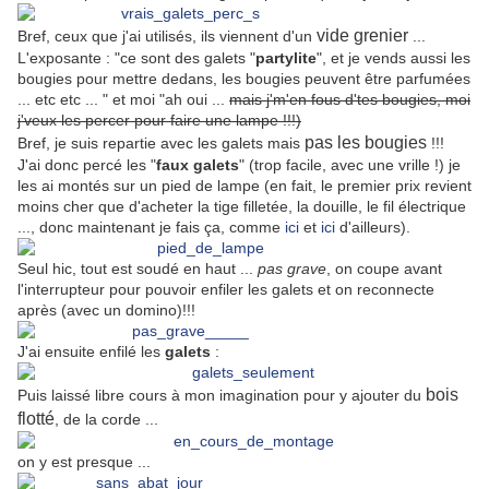
vide grenier
Bref, ceux que j'ai utilisés, ils viennent d'un
...
L'exposante : "ce sont des galets "
partylite
", et je vends aussi les
bougies pour mettre dedans, les bougies peuvent être parfumées
... etc etc ... " et moi "ah oui ...
mais j'm'en fous d'tes bougies, moi
j'veux les percer pour faire une lampe !!!)
pas les bougies
Bref, je suis repartie avec les galets mais
!!!
J'ai donc percé les "
faux galets
" (trop facile, avec une vrille !) je
les ai montés sur un pied de lampe (en fait, le premier prix revient
moins cher que d'acheter la tige filletée, la douille, le fil électrique
..., donc maintenant je fais ça, comme
ici
et
ici
d'ailleurs).
Seul hic, tout est soudé en haut ...
pas grave
, on coupe avant
l'interrupteur pour pouvoir enfiler les galets et on reconnecte
après (avec un domino)!!!
J'ai ensuite enfilé les
galets
:
bois
Puis laissé libre cours à mon imagination pour y ajouter du
flotté
, de la corde ...
on y est presque ...