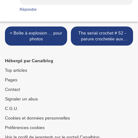
Répondre
< Boîte à explosion ... pour
The serial crochet # 52 -
photos
parure crochetée aux
couleurs de l'automne >
Hébergé par Canalblog
Top articles
Pages
Contact
Signaler un abus
C.G.U.
Cookies et données personnelles
Préférences cookies
Voir le profil de jeresteph sur le portail Canalblog