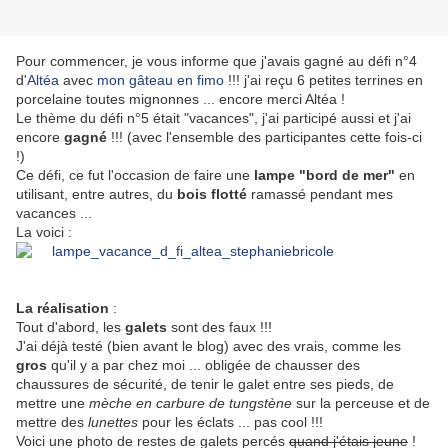
Pour commencer, je vous informe que j'avais gagné au défi n°4
d'
Altéa
avec
mon gâteau en fimo
!!! j'ai reçu 6 petites terrines en
porcelaine toutes mignonnes ... encore merci Altéa !
Le thème du défi n°5 était "vacances", j'ai participé aussi et j'ai
encore
gagné
!!! (avec l'ensemble des participantes cette fois-ci
!)
Ce défi, ce fut l'occasion de faire une
lampe "bord de mer"
en
utilisant, entre autres, du
bois flotté
ramassé pendant mes
vacances ...
La voici :
La réalisation
:
Tout d'abord, les
galets
sont des faux !!!
J'ai déjà testé (bien avant le blog) avec des vrais, comme les
gros
qu'il y a par chez moi ... obligée de chausser des
chaussures de sécurité, de tenir le galet entre ses pieds, de
mettre une
mèche en carbure de tungstène
sur la perceuse et de
mettre des
lunettes
pour les éclats ... pas cool !!!
Voici une photo de restes de galets percés
quand j'étais jeune
!