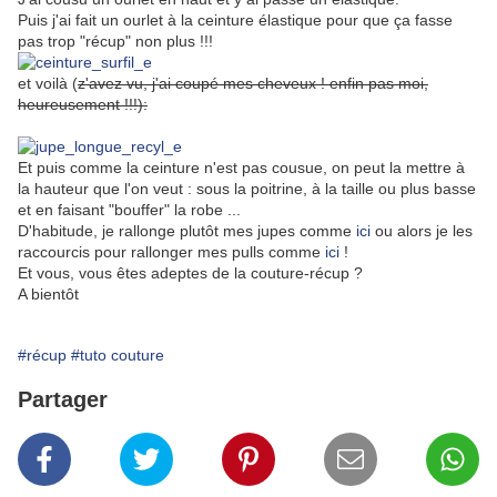
Puis j'ai fait un ourlet à la ceinture élastique pour que ça fasse
pas trop "récup" non plus !!!
et voilà (
z'avez vu, j'ai coupé mes cheveux ! enfin pas moi,
heureusement !!!):
Et puis comme la ceinture n'est pas cousue, on peut la mettre à
la hauteur que l'on veut : sous la poitrine, à la taille ou plus basse
et en faisant "bouffer" la robe ...
D'habitude, je rallonge plutôt mes jupes comme
ici
ou alors je les
raccourcis pour rallonger mes pulls comme
ici
!
Et vous, vous êtes adeptes de la couture-récup ?
A bientôt
#récup
#tuto couture
Partager