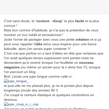
C'est sans doute, la "
couture
-
récup
" la plus
facile
et la plus
connue !
Mais bon comme d'habitude, je n'ai pas la prétention de vous
montrer un truc inédit et sensationnel !
Juste l'envie de partager avec vous une petite
création
et si ça
peut vous rappeler l'
idée
et/ou vous inspirer pour une future
bidouille, alors j'en serais super contente !!!
C'est vrai que parfois on a tant d'idées en tête que certaines que
l'on avait quelques temps auparavant sont parties mais ne
demandent qu'à revenir lorsque l'on feuillette un
nouveau
magazine
(ou même un ancien pour la n ième fois !!!), lorsque
l'on parcourt un blog ...
Bref, j'avais une jupe longue comme celle-ci :
et puis elle ne me plaisait plus, je ne la portais plus depuis
longtemps (mode des années 90 !)
J'ai coupé la ceinture élastique et quelques centimètres en
dessous.
J'ai cousu un ourlet en haut et y ai passé un élastique.