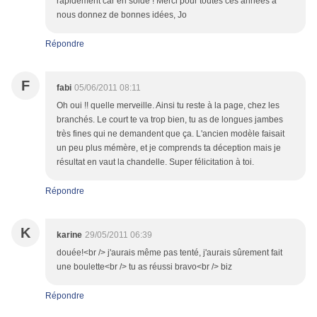
rapidement car en solde ! Merci pour toutes ces années à
nous donnez de bonnes idées, Jo
Répondre
F
fabi
05/06/2011 08:11
Oh oui !! quelle merveille. Ainsi tu reste à la page, chez les
branchés. Le court te va trop bien, tu as de longues jambes
très fines qui ne demandent que ça. L'ancien modèle faisait
un peu plus mémère, et je comprends ta déception mais je
résultat en vaut la chandelle. Super félicitation à toi.
Répondre
K
karine
29/05/2011 06:39
douée!<br /> j'aurais même pas tenté, j'aurais sûrement fait
une boulette<br /> tu as réussi bravo<br /> biz
Répondre