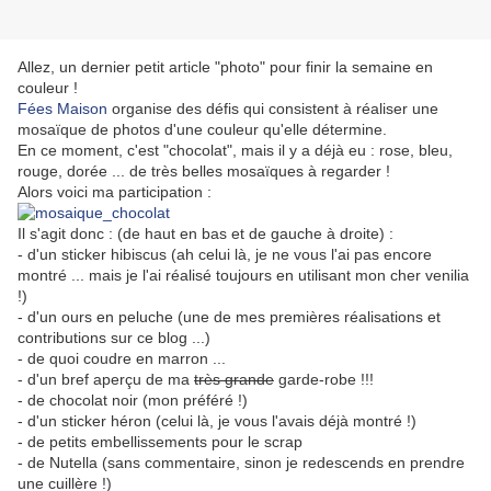
Allez, un dernier petit article "photo" pour finir la semaine en
couleur !
Fées Maison
organise des défis qui consistent à réaliser une
mosaïque de photos d'une couleur qu'elle détermine.
En ce moment, c'est "chocolat", mais il y a déjà eu : rose, bleu,
rouge, dorée ... de très belles mosaïques à regarder !
Alors voici ma participation :
Il s'agit donc : (de haut en bas et de gauche à droite) :
- d'un sticker hibiscus (ah celui là, je ne vous l'ai pas encore
montré ... mais je l'ai réalisé toujours en utilisant mon cher venilia
!)
- d'un ours en peluche (une de mes premières réalisations et
contributions sur ce blog ...)
- de quoi coudre en marron ...
- d'un bref aperçu de ma
très grande
garde-robe !!!
- de chocolat noir (mon préféré !)
- d'un sticker héron (celui là, je vous l'avais déjà montré !)
- de petits embellissements pour le scrap
- de Nutella (sans commentaire, sinon je redescends en prendre
une cuillère !)