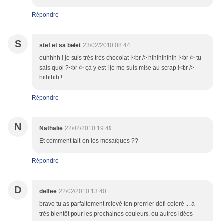
Répondre
S
stef et sa belet
23/02/2010 08:44
euhhhh ! je suis très très chocolat !<br /> hihihihihih !<br /> tu
sais quoi ?<br /> çà y est ! je me suis mise au scrap !<br />
hiihihih !
Répondre
N
Nathalie
22/02/2010 19:49
Et comment fait-on les mosaïques ??
Répondre
D
delfee
22/02/2010 13:40
bravo tu as parfaitement relevé ton premier défi coloré ... à
très bientôt pour les prochaines couleurs, ou autres idées