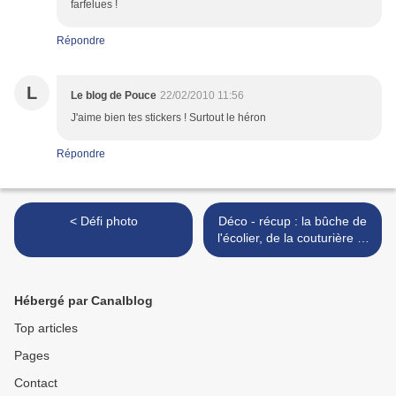
farfelues !
Répondre
L
Le blog de Pouce
22/02/2010 11:56
J'aime bien tes stickers ! Surtout le héron
Répondre
< Défi photo
Déco - récup : la bûche de
l'écolier, de la couturière ...
>
Hébergé par Canalblog
Top articles
Pages
Contact