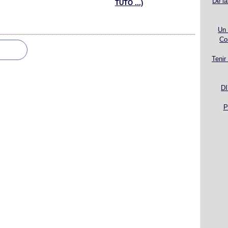
De la
TUTO ...)
Un 
Co
Tenir
DI
P