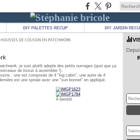
DIY PALETTES RECUP
DIY JARDIN REC
VI
HOUSSES DE COUSSIN EN PATCHWORK
Depuis
rk
patchwork, je suis plutôt adepte des petits ouvrages (quoi que ça
s morceaux de tissus à assembler !).
oussins : une est composée de 4 "log cabin", une autre de 4
ernière est une spirale avec une "sun bonnet" en appliqué.
A bientôt.