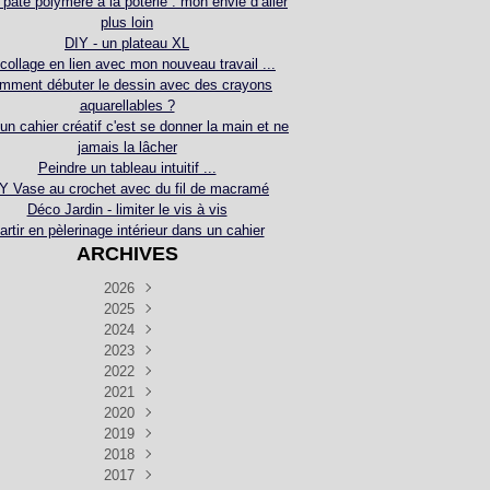
 pâte polymère à la poterie : mon envie d’aller
plus loin
DIY - un plateau XL
collage en lien avec mon nouveau travail ...
mment débuter le dessin avec des crayons
aquarellables ?
 un cahier créatif c'est se donner la main et ne
jamais la lâcher
Peindre un tableau intuitif ...
Y Vase au crochet avec du fil de macramé
Déco Jardin - limiter le vis à vis
artir en pèlerinage intérieur dans un cahier
ARCHIVES
2026
2025
Juillet
(5)
Décembre
2024
Juin
(4)
(4)
Novembre
Décembre
2023
Mai
(3)
(3)
(2)
Décembre
Novembre
Octobre
2022
Avril
(3)
(4)
(24)
(2)
Septembre
Novembre
Décembre
Octobre
2021
Mars
(3)
(5)
(3)
(5)
(1)
Septembre
Novembre
Décembre
Octobre
2020
Janvier
Août
(1)
(1)
(5)
(2)
(4)
(3)
Septembre
Novembre
Décembre
Octobre
2019
Juillet
Août
(2)
(2)
(6)
(5)
(7)
(3)
Septembre
Septembre
Novembre
Décembre
2018
Juillet
Août
Juin
(1)
(2)
(4)
(6)
(6)
(6)
(6)
Novembre
Décembre
Octobre
2017
Juillet
Août
Août
Juin
Mai
(1)
(4)
(4)
(2)
(1)
(5)
(4)
(1)