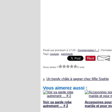
Posté par jeresteph à 17:20 -
Commentaires [
…
]
- Permalien
Tags:
couture
,
patchwork
Vous aimez ?
0 vote
Un trendy châle à gagner chez Mlle Sophie
Vous aimerez aussi :
Voir sa garde robe
Accessoires pour
autrement ... # 2
mariée et pour mo