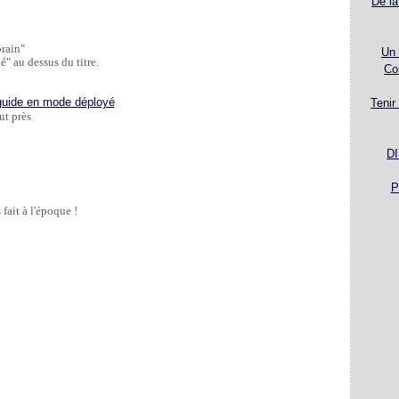
De la
brain" 
Un 
" au dessus du titre. 
Co
Tenir
ut près 
DI
P
 fait à l'époque !