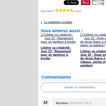
Vous aimez ?
2 votes
La papeterie scolaire
Vous aimerez aussi :
Libérer sa créativité -
Jour 23 - Rangement
Libérer sa créativi
avec un tambour à
Jour 22 - Ange en
broder
de récup (barre à
rideaux, perles et
palettes)
Commentaires
Ajouter un commentaire
M
Mynafets
26/07/2017 09:12