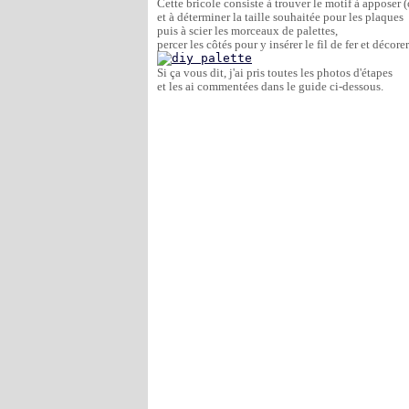
Cette bricole consiste à trouver le motif à apposer (
et à déterminer la taille souhaitée pour les plaques 
puis à scier les morceaux de palettes, 
percer les côtés pour y insérer le fil de fer et décorer
Si ça vous dit, j'ai pris toutes les photos d'étapes 
et les ai commentées dans le guide ci-dessous. 