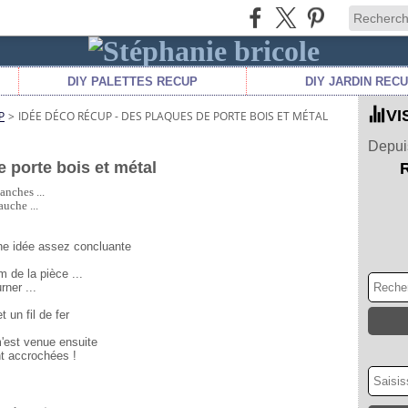
DIY PALETTES RECUP
DIY JARDIN REC
VI
P
>
IDÉE DÉCO RÉCUP - DES PLAQUES DE PORTE BOIS ET MÉTAL
Depuis
 porte bois et métal
anches ...
auche ...
cune idée assez concluante
 de la pièce ...
rner ...
 un fil de fer 
m'est venue ensuite
nt accrochées !