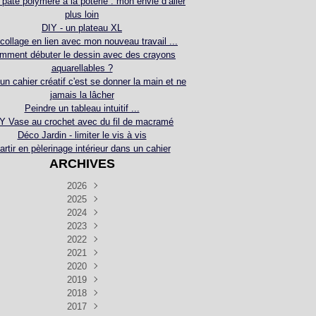
 pâte polymère à la poterie : mon envie d’aller
plus loin
DIY - un plateau XL
collage en lien avec mon nouveau travail ...
mment débuter le dessin avec des crayons
aquarellables ?
 un cahier créatif c'est se donner la main et ne
jamais la lâcher
Peindre un tableau intuitif ...
Y Vase au crochet avec du fil de macramé
Déco Jardin - limiter le vis à vis
artir en pèlerinage intérieur dans un cahier
ARCHIVES
2026
2025
Juillet
(5)
Décembre
2024
Juin
(4)
(4)
Novembre
Décembre
2023
Mai
(3)
(3)
(2)
Décembre
Novembre
Octobre
2022
Avril
(3)
(4)
(24)
(2)
Septembre
Novembre
Décembre
Octobre
2021
Mars
(3)
(5)
(3)
(5)
(1)
Septembre
Novembre
Décembre
Octobre
2020
Janvier
Août
(1)
(1)
(5)
(2)
(4)
(3)
Septembre
Novembre
Décembre
Octobre
2019
Juillet
Août
(2)
(2)
(6)
(5)
(7)
(3)
Septembre
Septembre
Novembre
Décembre
2018
Juillet
Août
Juin
(1)
(2)
(4)
(6)
(6)
(6)
(6)
Novembre
Décembre
Octobre
2017
Juillet
Août
Août
Juin
Mai
(1)
(4)
(4)
(2)
(1)
(5)
(4)
(1)