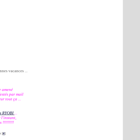
nnes vacances ...
e amené 
estés par mail 
r tout ça ... 
ls RYOBI 
... 
l'instant, 
!!!!!!!! 
 [
#
]