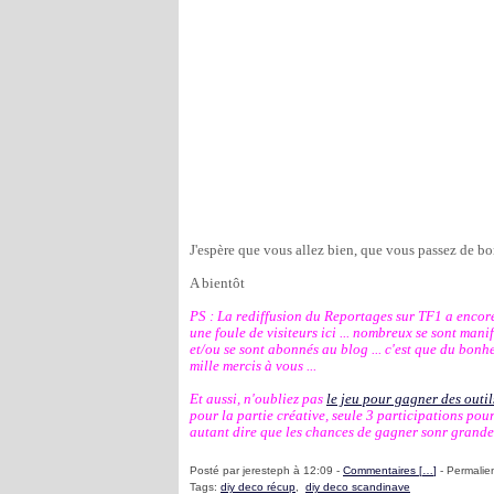
J'espère que vous allez bien, que vous passez de bo
A bientôt
PS : La rediffusion du Reportages sur TF1 a encor
une foule de visiteurs ici ... nombreux se sont manif
et/ou se sont abonnés au blog ... c'est que du bonheu
mille mercis à vous ...
Et aussi, n'oubliez pas 
le jeu pour gagner des outi
pour la partie créative, seule 3 participations pour 
autant dire que les chances de gagner sonr grandes !
Posté par jeresteph à 12:09 -
Commentaires [
…
]
- Permalien
Tags:
diy deco récup
,
diy deco scandinave