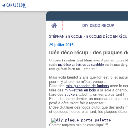
Home
DIY DECO RECUP
STÉPHANIE BRICOLE
>
BRICOLES DÉCO EN RÉCU
29 juillet 2015
Idée déco récup - des plaques de
Un
 court couloir tout blanc 
avec 4 portes toutes bl
seule 
ma déco en lettres de scrabble
 sur le mur de g
tout ça était bien nu ... trop nu !
Mais voilà bientôt 2 ans que l'on est ici et au
pour m'y atteler ne m'était venue ...
Faire des
mini-guirlandes de fanions
avec le nom
faire des
mini-lettres en bois
à la scie à chantou
faire des
stickers
...bof ... on verra plus tard !
Et ... dimanche dernier, un morceau de palette et
posé à côté m'ont fait y repenser !
L'idée d'utiliser des logos plutôt que des mots 
et quelques heures plus tard, les plaques étaie
Comme toujours rien de compliqué !!!